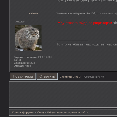
XNitroX
Заголовок сообщения:
Re: Гайд: повышение э
Умелый
Жду второго гайда по радиаторам
:d
_________________
То что не убивает нас - делает нас с
Зарегистрирован:
24.02.2009
14:23
Сообщения:
323
Откуда:
Киев
Новая тема
Ответить
Страница
3
из
3
[ Сообщений: 45 ]
Список форумов
»
Спец
»
Обсуждение материалов сайта