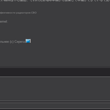
ффективности радиаторов СВО
remel:
ильнее (с) Серега