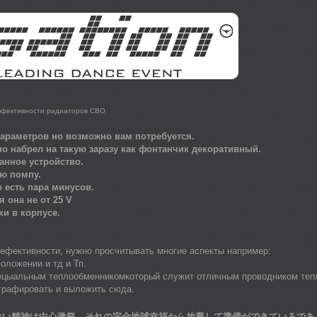
ффективности радиаторов СВО
параметров но возможно вам потребуется.
яно набрел на такую заразу как фонтанчик декоративный.
анное устройство.
ю помпу.
о есть пара минусов.
 она не от 25 V
ки в корпусе.
 ефективности, нужно просчитывать многие аспекты например:
положении и тд и Тп.
пецыальным теплообменникомкоторый служит отличным проводником теп
графировать и выложить сюда.
ない精神は中心激怒、それの完全地球幸福から放棄して準備ができているであ