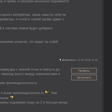
ку и греем, и смотрим насколько поднимется
орного ватерблока, никак сама по себе не
иаметра, и столб в тонкой трубке давит с
й в системе помпа будет добирать
инением шлангов, что ведет за собой
Добавлено:
12.04.2009 11:46
езервуара с нижней точки в корпусе до
Профиль
м перепад высот между компонентами в
Цитировать
аем производительность.
я и выше производительность
Чем
меньше
 помпы поднимают воду на 2 и больше метра