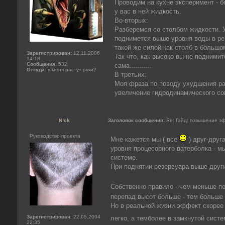
Проводим на кухне эксперимент - б
у вас в ней жидкость.
Во-вторых:
Разберемся со столбом жидкости. 
поднимется выше уровня воды в рез
такой же силой как столб в больш
Зарегистрирован:
12.11.2006
Так что, как высоко вы не подними
14:18
Сообщения:
532
сама...........
Откуда:
у меня растут руки?
В третьих:
Моя фраза по поводу ухудшения ра
увеличение гидродинамического со
N!ck
Заголовок сообщения:
Re: Гайд: повышение э
Руководство проекта
Мне кажется мы ( все
) друг-друг
уровня процесорного ватерболка - 
системе.
При поднятии резервуара выше друг
Собственно правило - чем меньше п
перепад высот больше - тем больше
Но в реальной жизни эффект скорее 
Зарегистрирован:
22.05.2004
легко, а темболее в замкнутой сист
22:35