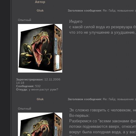
Автор
Gluk
Заголовок сообщения:
Re: Гайд: повышение
Опытный
Индиго
с какой силой вода из резервуара б
что это не улучшение а ухудшение, 
Зарегистрирован:
12.11.2006
14:18
Сообщения:
532
Откуда:
у меня растут руки?
Gluk
Заголовок сообщения:
Re: Гайд: повышение
Опытный
Эх сложно говорить с человеком, не
Во-первых:
Разберемся со "всеми законами физ
потоки поднимаются вверх, относи
вокруг была холодная вода, а у вас