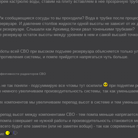
ерем кастрюлю воды, ставим на плиту вставляем в нее прозрачную труб
Уж сообщающиеся сосуды то вы проходили? Вода в трубке после процесс
ервуаре. И давление столбов жидкости одной высоты не зависит от их д
ом резервуаре. Слышали как Архимед бочки рвал тоненькими трубками?
те резервуар остаток высоты между уровнем в нем и самой высшей точко
боты всей СВО при высоком подъеме резервуара объясняется только ул
противления системы, и помпе прийдется напрягаться чуть больше.
ффективности радиаторов СВО
а не так поняли - подсуммирую все чтомы тут осилили
при поднятии р
мы немного увеличиваем производительность системы, так как уменьшае
их компонентов мы увеличиваем перепад высот в системе и тем уменьш
ерепад высот между компонентами СВО - тем помпа меньше напрягаетс
 помпа совершает не нужной работы и производительность становится 
всего будет еле заметен (или не заметен вобще) - так как современные
еме