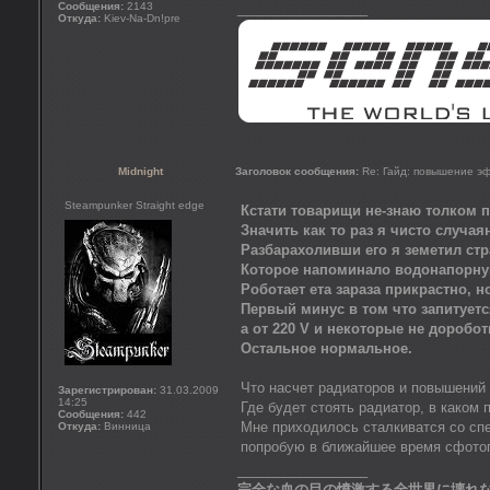
Сообщения:
2143
_________________
Откуда:
Kiev-Na-Dn!pre
Midnight
Заголовок сообщения:
Re: Гайд: повышение э
Steampunker Straight edge
Кстати товарищи не-знаю толком 
Значить как то раз я чисто случа
Разбарахоливши его я земетил стр
Которое напоминало водонапорну
Роботает ета зараза прикрастно, н
Первый минус в том что запитуется
а от 220 V и некоторые не доробот
Остальное нормальное.
Что насчет радиаторов и повышений
Зарегистрирован:
31.03.2009
14:25
Где будет стоять радиатор, в каком 
Сообщения:
442
Мне приходилось сталкиватся со с
Откуда:
Винница
попробую в ближайшее время сфото
_________________
完全な血の目の憤激する全世界に壊れ