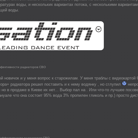
ратурах воды, и нескольких вариантах потока, с несколькими вариантам
щей воды.
ффективности радиаторов СВО
й новичок и у меня вопрос к старожилам. У меня траблы с видеокартой 
тора+ радиатора решил поставить и к нему водянку , но сглупил
непро
 но в продаже в Киеве их нет... Выбор пал на . Или что-то лучшее посо
нуале что она состоит 95% вода 3% пропилен гликоль и пр.) просто ди
 эффективности радиаторов СВО