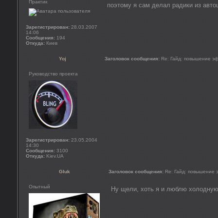
Практик
поэтому я сам делал радики из авт
Зарегистрирован:
28.03.2007
14:06
Сообщения:
194
Откуда:
Киев
Yoj
Заголовок сообщения:
Re: Гайд: повышение э
Руководство проекта
Зарегистрирован:
23.05.2004
14:30
Сообщения:
3100
Откуда:
Kiev.UA
Gluk
Заголовок сообщения:
Re: Гайд: повышение
Опытный
Ну щели, хоть я и люблю холодную 