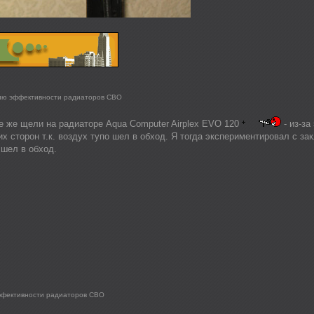
ию эффективности радиаторов СВО
е же щели на радиаторе Aqua Computer Airplex EVO 120
- из-за
х сторон т.к. воздух тупо шел в обход. Я тогда экспериментировал с за
 шел в обход.
ффективности радиаторов СВО