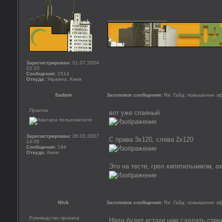
_________________
Зарегистрирован:
01.07.2004
22:20
Сообщения:
1514
Откуда:
Украина, Киев
Sadam
Заголовок сообщения:
Re: Гайд: повышение э
Практик
вот уже спаяный
Зарегистрирован:
28.03.2007
С права 3х120, слева 2х120
14:06
Сообщения:
194
Откуда:
Киев
Это на тесте, грел кипятильником, 
N!ck
Заголовок сообщения:
Re: Гайд: повышение э
Руководство проекта
Нада будет кстати нам сделать стенд