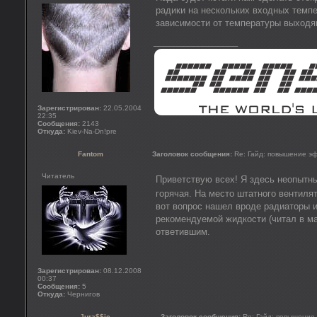
радики на нескольких входных темпе
зависимости от температуры выходя
_________________
Зарегистрирован:
22.05.2004
22:35
Сообщения:
2143
Откуда:
Kiev-Na-Dn!pre
Fantom
Заголовок сообщения:
Re: Гайд: повышение э
Читатель
Приветствую всех! Я здесь неопытны
горячая. На место штатного вентиля
вот вопрос нашел вроде радиаторы и
рекомендуемой жидкости (читал в ма
ответившим.
Зарегистрирован:
08.12.2008
00:37
Сообщения:
5
Откуда:
Чернигов
Jura$$ic
Заголовок сообщения:
Re: Гайд: повышение