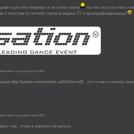
щный и для него водянка то не особо нужна
так что тесты на том сета
там и затестим по полной стоковые радики ТТ и промодифицированые
ффективности радиаторов СВО
 радик
http://people.overclockers.ru/Kill1/record2
, это то как я начинал зан
ффективности радиаторов СВО
ерке счас, чтобы в ворклоге не рыться.