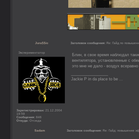
_________________
Jura$$ic
Заголовок сообщения:
Re: Гайд по повышен
Экспериментатор
Блин, в свое время наблюдал таки
вентилятора, установленные с обеи
это мне не дало - воздух всеравно
_________________
Jackie P in da place to be ...
Зарегистрирован:
21.12.2004
19:59
Сообщения:
846
Откуда:
Отсюда
Sadam
Заголовок сообщения:
Re: Гайд: повышение э