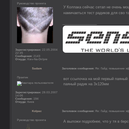
Руководство проекта
У Колпака сейчас сетап не очень мо
намичаеться тест радиков для сво 
_________________
Зарегистрирован:
22.05.2004
22:35
Сообщения:
2143
Откуда:
Kiev-Na-Dn!pre
Sadam
Заголовок сообщения:
Re: Гайд: повышение э
Практик
вот ссылочка на мой первый паяный
паяный радик на 3х120мм
Зарегистрирован:
28.03.2007
14:06
Сообщения:
194
Откуда:
Киев
Kolpac
Заголовок сообщения:
Re: Гайд: повышение э
Руководство проекта
А выложи подробнее, что у тя в берс