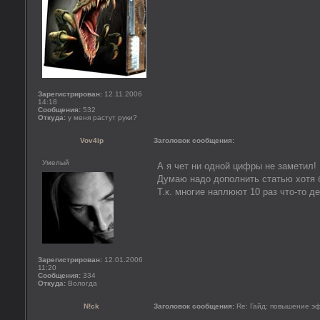
Зарегистрирован:
12.11.2006
14:18
Сообщения:
532
Откуда:
у меня растут руки?
Vov4ip
Заголовок сообщения:
Умелый
А я чет ни одной цифры не заметил!
Думаю надо дополнить статью хотя
Т.к. многие наплюют 10 раз что-то де
Зарегистрирован:
12.01.2006
11:20
Сообщения:
334
Откуда:
Вологда
N!ck
Заголовок сообщения:
Re: Гайд: повышение э