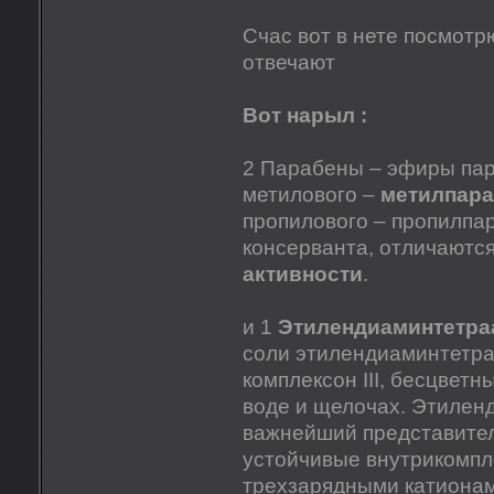
Счас вот в нете посмотрю
отвечают
Вот нарыл :
2 Парабены – эфиры пар
метилового –
метилпара
пропилового – пропилпара
консерванта, отличаютс
активности
.
и 1
Этилендиаминтетра
соли этилендиаминтетрау
комплексон III, бесцвет
воде и щелочах. Этилен
важнейший представител
устойчивые внутрикомпл
трехзарядными катионами