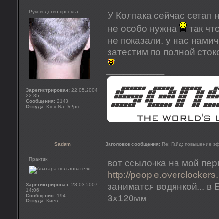
Руководство проекта
У Колпака сейчас сетап 
не особо нужна
так чт
не показали, у нас намич
затестим по полной сто
_________________
Зарегистрирован:
22.05.2004
22:35
Сообщения:
2143
Откуда:
Kiev-Na-Dn!pre
Sadam
Заголовок сообщения:
Re: Гайд: повышение э
Практик
вот ссылочка на мой пе
http://people.overclockers.
заниматся водянкой... в
Зарегистрирован:
28.03.2007
14:06
Сообщения:
194
3х120мм
Откуда:
Киев