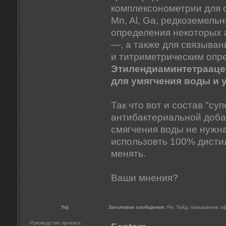
комплексонометрии для оп
Mn, Al, Ga, редкоземель
определения некоторых
—, а также для связыва
и титриметрическим опр
Этилендиаминтетраацет
для умягчения воды и 
Так что вот и состав "су
антибактериальной добав
смягчения воды не нужна
использовть 100% дисти
менять.
Ваши мнения?
Yoj
Заголовок сообщения:
Re: Гайд: повышение э
Руководство проекта