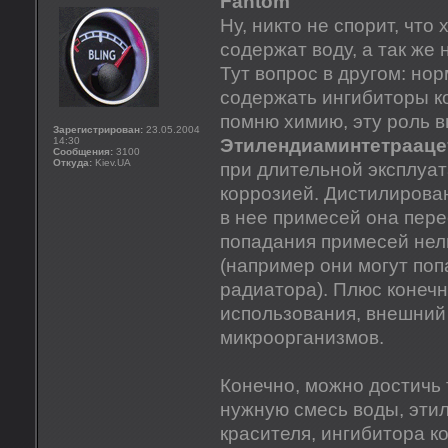
Fantom
Ну, никто не спорит, чт
содержат воду, а так же
Тут вопрос в другом: н
содержать ингибиторы ко
помню химию, эту роль 
Зарегистрирован:
23.05.2004
14:30
Этилендиаминтетрааце
Сообщения:
3100
Откуда:
Kiev.UA
при длительной эксплуа
коррозией. Дистилирован
в нее примесей она пере
попадания примесей нел
(например они могут поп
радиатора). Плюс конечн
использования, внешний 
микроорганизмов.
Конечно, можно достичь 
нужную смесь воды, этил
красителя, ингибитора к