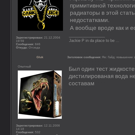
примитивной технологии
радиаторы в этой стать
недостатками.
А вообще вроде как и 
_________________
Зарегистрирован:
21.12.2004
Jackie P in da place to be ...
19:59
Сообщения:
846
Откуда:
Отсюда
Gluk
Заголовок сообщения:
Re: Гайд: повышение
Опытный
Был один тест жидкосте
дистилированая вода н
составам
Зарегистрирован:
12.11.2006
14:18
Сообщения:
532