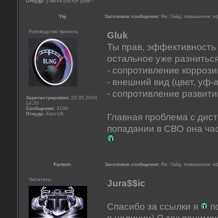
Откуда:
у меня растут руки?
Yoj
Заголовок сообщения:
Re: Гайд: повышение э
Руководство проекта
Gluk
Ты прав, эффективность 
остальное уже разниться
- сопротивление коррози
- внешний вид (цвет, уф-
- сопротивление развит
Зарегистрирован:
23.05.2004
14:30
Сообщения:
3100
Откуда:
Kiev.UA
Главная проблема с дист
попадании в СВО она ча
Fantom
Заголовок сообщения:
Re: Гайд: повышение э
Читатель
Jura$$ic
Спасибо за ссылки я
по