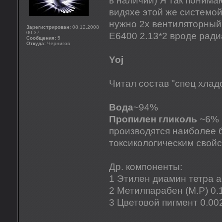
в наличии) Я так понима
видяхе этой же системой
нужно 2х вентиляторный
Зарегистрирован:
08.12.2008
00:37
E6400 2.13*2 вроде ради
Сообщения:
5
Откуда:
Чернигов
Yoj
Читал состав "спец хладо
Вода
~94%
Пропилен гликоль
~6% 
производятся наиболее 
токсикологическим свой
Др. компоненты:
1 Этилен диамин тетра а
2 Метилпарабен (M.P) 0
3 Цветовой пигмент 0.0