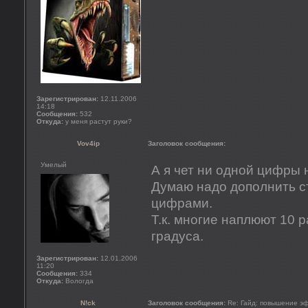
Зарегистрирован:
12.11.2006
14:18
Сообщения:
532
Откуда:
у меня растут руки?
Vov4ip
Заголовок сообщения:
Умелый
А я чет ни одной цифры 
Думаю надо дополнить с
цифрами.
Т.к. многие наплюют 10 р
градуса.
Зарегистрирован:
12.01.2006
11:20
Сообщения:
334
Откуда:
Вологда
N!ck
Заголовок сообщения:
Re: Гайд: повышение э