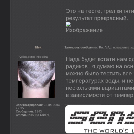
Это на тесте, грел кипя
результат прекрасный.
N!ck
Заголовок сообщения:
Re: Гайд: повышение э
Руководство проекта
Нада будет кстати нам с
радиков , я думаю на осн
можно было тестить все 
температурах воды, и не
несколькими вариантами 
в зависимости от темпе
_________________
Зарегистрирован:
22.05.2004
22:35
Сообщения:
2143
Откуда:
Kiev-Na-Dn!pre