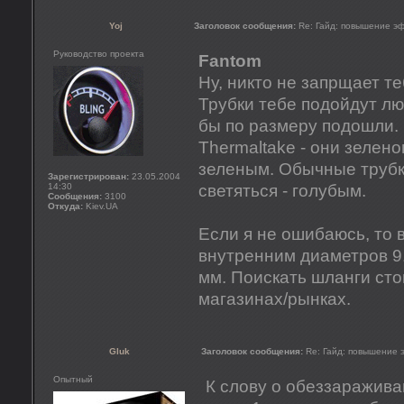
Yoj
Заголовок сообщения:
Re: Гайд: повышение э
Руководство проекта
Fantom
Ну, никто не запрщает т
Трубки тебе подойдут люб
бы по размеру подошли.
Thermaltake - они зелено
зеленым. Обычные трубк
Зарегистрирован:
23.05.2004
14:30
светяться - голубым.
Сообщения:
3100
Откуда:
Kiev.UA
Если я не ошибаюсь, то 
внутренним диаметров 9
мм. Поискать шланги сто
магазинах/рынках.
Gluk
Заголовок сообщения:
Re: Гайд: повышение
Опытный
К слову о обеззараживан