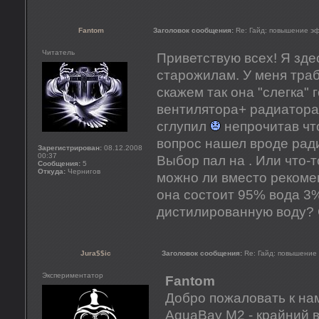
Fantom
Заголовок сообщения:
Re: Гайд: повышение э
Читатель
Приветствую всех! Я зде
старожилам. У меня тра
скажем так она "слегка" 
вентилятора+ радиатора 
сглупил
непрочитав что
вопрос нашел вроде радиа
Зарегистрирован:
08.12.2008
00:37
Выбор пал на . Или что-
Сообщения:
5
Откуда:
Чернигов
можно ли вместо рекоме
она состоит 95% вода 3%
дистилированную воду? 
Jura$$ic
Заголовок сообщения:
Re: Гайд: повышение
Экспериментатор
Fantom
Добро пожаловать к н
AquaBay M2 - крайний в