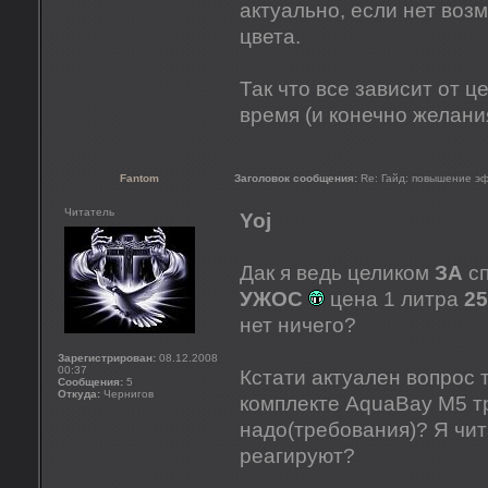
актуально, если нет воз
цвета.
Так что все зависит от 
время (и конечно желан
Fantom
Заголовок сообщения:
Re: Гайд: повышение э
Читатель
Yoj
Дак я ведь целиком
ЗА
сп
УЖОС
цена 1 литра
25
нет ничего?
Зарегистрирован:
08.12.2008
00:37
Кстати актуален вопрос 
Сообщения:
5
Откуда:
Чернигов
комплекте AquaBay M5 тр
надо(требования)? Я чит
реагируют?