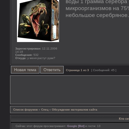
воды 1 грамма серебра
микроорганизмов на 75%
небольшое серебряное.
Зарегистрирован:
12.11.2006
14:18
Сообщения:
532
Откуда:
у меня растут руки?
Новая тема
Ответить
Страница
1
из
3
[ Сообщений: 45 ]
Список форумов
»
Спец
»
Обсуждение материалов сайта
Кто с
Сейчас этот форум просматривают:
Google [Bot]
и гости: 13