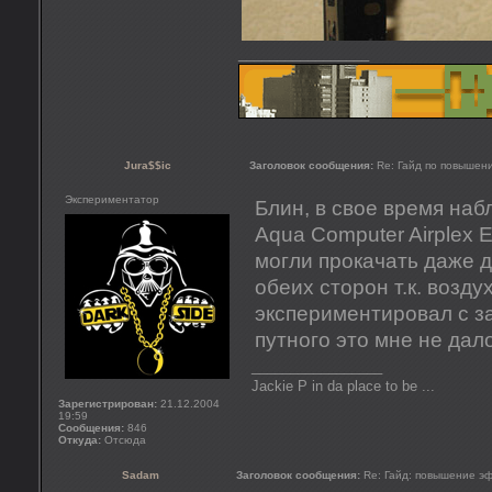
_________________
Jura$$ic
Заголовок сообщения:
Re: Гайд по повышен
Экспериментатор
Блин, в свое время на
Aqua Computer Airplex
могли прокачать даже 
обеих сторон т.к. возду
экспериментировал с з
путного это мне не дало
_________________
Jackie P in da place to be ...
Зарегистрирован:
21.12.2004
19:59
Сообщения:
846
Откуда:
Отсюда
Sadam
Заголовок сообщения:
Re: Гайд: повышение э