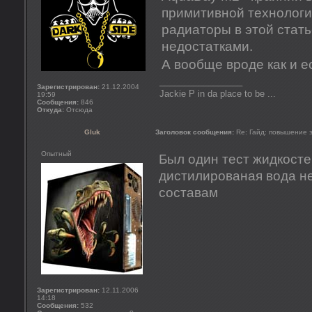
примитивной технологии
радиаторы в этой стать
недостатками.
А вообще вроде как и 
_________________
Зарегистрирован:
21.12.2004
Jackie P in da place to be ...
19:59
Сообщения:
846
Откуда:
Отсюда
Gluk
Заголовок сообщения:
Re: Гайд: повышение
Опытный
Был один тест жидкосте
дистилированая вода н
составам
Зарегистрирован:
12.11.2006
14:18
Сообщения:
532