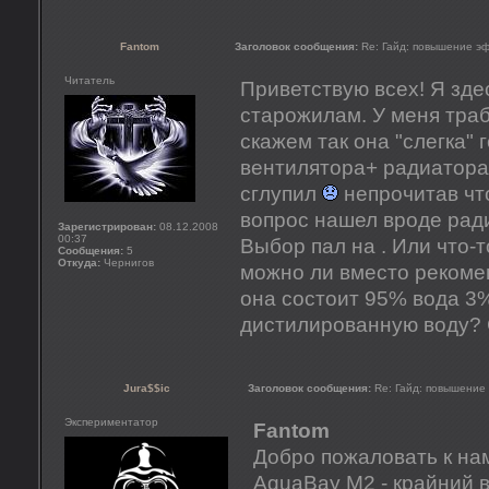
Fantom
Заголовок сообщения:
Re: Гайд: повышение э
Читатель
Приветствую всех! Я зде
старожилам. У меня тра
скажем так она "слегка" 
вентилятора+ радиатора 
сглупил
непрочитав что
вопрос нашел вроде радиа
Зарегистрирован:
08.12.2008
00:37
Выбор пал на . Или что-
Сообщения:
5
Откуда:
Чернигов
можно ли вместо рекоме
она состоит 95% вода 3%
дистилированную воду? 
Jura$$ic
Заголовок сообщения:
Re: Гайд: повышение
Экспериментатор
Fantom
Добро пожаловать к н
AquaBay M2 - крайний в