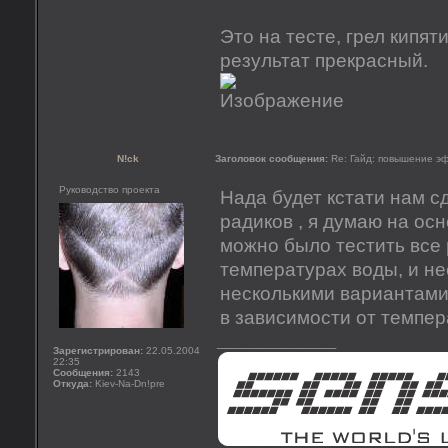
Это на тесте, грел кипя
результат прекрасный.
N!ck
Заголовок сообщения:
Re: Гайд: повышение э
Руководство проекта
Нада будет кстати нам с
радиков , я думаю на осн
можно было тестить все 
температурах воды, и не
несколькими вариантами 
в зависимости от темпе
_________________
Зарегистрирован:
22.05.2004
22:35
Сообщения:
2143
Откуда:
Kiev-Na-Dn!pre