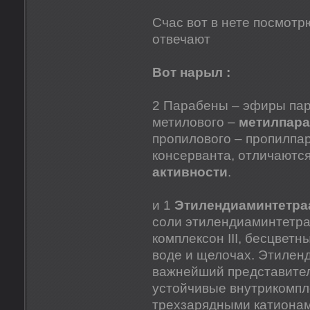
Счас вот в нете посмотрю
отвечают
Вот нарыл :
2 Парабены – эфиры пар
метилового –
метилпара
пропилового – пропилпара
консерванта, отличаютс
активности
.
и 1
Этилендиаминтетра
соли этилендиаминтетрау
комплексон III, бесцвет
воде и щелочах. Этилен
важнейший представител
устойчивые внутрикомпл
трехзарядными катионами