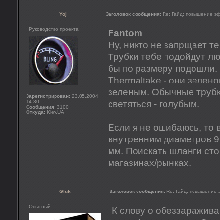
Yoj
Заголовок сообщения:
Re: Гайд: повышение э
Руководство проекта
Fantom
Ну, никто не запрщает т
Трубки тебе подойдут люб
бы по размеру подошли.
Thermaltake - они зелено
зеленым. Обычные трубк
Зарегистрирован:
23.05.2004
14:30
светяться - голубым.
Сообщения:
3100
Откуда:
Kiev.UA
Если я не ошибаюсь, то 
внутренним диаметров 9
мм. Поискать шланги сто
магазинах/рынках.
Gluk
Заголовок сообщения:
Re: Гайд: повышение
Опытный
К слову о обеззараживан