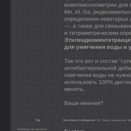
комплексонометрии для оп
Mn, Al, Ga, редкоземель
определения некоторых
—, а также для связыва
и титриметрическим опр
Этилендиаминтетраацет
для умягчения воды и 
Так что вот и состав "су
антибактериальной добав
смягчения воды не нужна
использовть 100% дисти
менять.
Ваши мнения?
Yoj
Заголовок сообщения:
Re: Гайд: повышение э
Руководство проекта