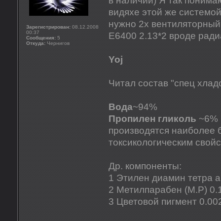
в наличии) Я так понима
видяхе этой же системой
нужно 2х вентиляторный
Зарегистрирован:
08.12.2008
00:37
E6400 2.13*2 вроде ради
Сообщения:
5
Откуда:
Чернигов
Yoj
Читал состав "спец хладо
Вода
~94%
Пропилен гликоль
~6% 
производятся наиболее 
токсикологическим свой
Др. компоненты:
1 Этилен диамин тетра а
2 Метилпарабен (M.P) 0
3 Цветовой пигмент 0.0