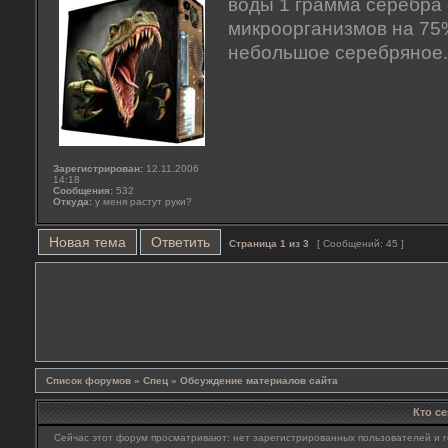
воды 1 грамма серебра
микроорганизмов на 75%
небольшое серебряное.
Зарегистрирован:
12.11.2006
14:18
Сообщения:
532
Откуда:
у меня растут руки?
Новая тема
Ответить
Страница
1
из
3
[ Сообщений: 45 ]
Список форумов
»
Спец
»
Обсуждение материалов сайта
Кто с
Сейчас этот форум просматривают: нет зарегистрированных пользователей и г