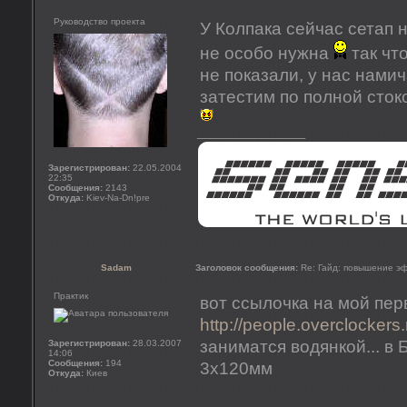
Руководство проекта
У Колпака сейчас сетап 
не особо нужна
так чт
не показали, у нас намич
затестим по полной сто
_________________
Зарегистрирован:
22.05.2004
22:35
Сообщения:
2143
Откуда:
Kiev-Na-Dn!pre
Sadam
Заголовок сообщения:
Re: Гайд: повышение э
Практик
вот ссылочка на мой пе
http://people.overclockers.
заниматся водянкой... в
Зарегистрирован:
28.03.2007
14:06
Сообщения:
194
3х120мм
Откуда:
Киев