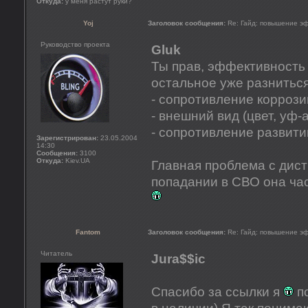
Откуда:
у меня растут руки?
Yoj
Заголовок сообщения:
Re: Гайд: повышение э
Руководство проекта
Gluk
Ты прав, эффективность 
остальное уже разниться
- сопротивление коррози
- внешний вид (цвет, уф-
- сопротивление развит
Зарегистрирован:
23.05.2004
14:30
Сообщения:
3100
Откуда:
Kiev.UA
Главная проблема с дист
попадании в СВО она ча
Fantom
Заголовок сообщения:
Re: Гайд: повышение э
Читатель
Jura$$ic
Спасибо за ссылки я
по