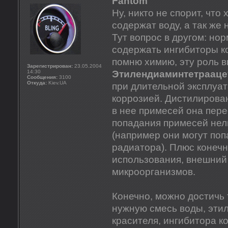
Fantom
Ну, никто не спорит, чт
содержат воду, а так же
Тут вопрос в другом: н
содержать ингибиторы ко
помню химию, эту роль 
Зарегистрирован:
23.05.2004
14:30
Этилендиаминтетрааце
Сообщения:
3100
Откуда:
Kiev.UA
при длительной эксплуа
коррозией. Дистилирован
в нее примесей она пере
попадания примесей нел
(например они могут поп
радиатора). Плюс конечн
использования, внешний 
микроорганизмов.
Конечно, можно достичь 
нужную смесь воды, этил
красителя, ингибитора к