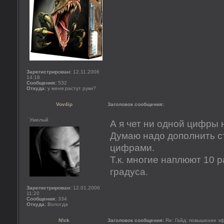
Зарегистрирован:
12.11.2006
14:18
Сообщения:
532
Откуда:
у меня растут руки?
Vov4ip
Заголовок сообщения:
Умелый
А я чет ни одной цифры 
Думаю надо дополнить с
цифрами.
Т.к. многие наплюют 10 р
градуса.
Зарегистрирован:
12.01.2006
11:20
Сообщения:
334
Откуда:
Вологда
N!ck
Заголовок сообщения:
Re: Гайд: повышение э