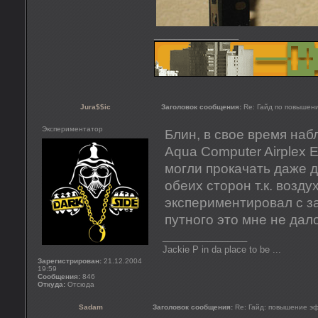
_________________
Jura$$ic
Заголовок сообщения:
Re: Гайд по повышен
Экспериментатор
Блин, в свое время на
Aqua Computer Airplex
могли прокачать даже 
обеих сторон т.к. возду
экспериментировал с з
путного это мне не дало
_________________
Jackie P in da place to be ...
Зарегистрирован:
21.12.2004
19:59
Сообщения:
846
Откуда:
Отсюда
Sadam
Заголовок сообщения:
Re: Гайд: повышение э