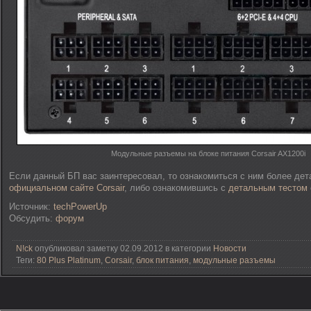
Модульные разъемы на блоке питания Corsair AX1200i
Если данный БП вас заинтересовал, то ознакомиться с ним более де
официальном сайте Corsair
, либо ознакомившись с
детальным тестом
Источник:
techPowerUp
Обсудить:
форум
N!ck
опубликовал заметку 02.09.2012 в категории
Новости
Теги:
80 Plus Platinum
,
Corsair
,
блок питания
,
модульные разъемы