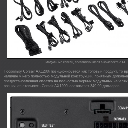
Модульные кабели, поставляющиеся в комплекте с БП
Поскольку Corsair AX1200i позиционируется как топовый продукт, то вр
наличие у него полностью модульной конструкции, приятным дополнен
предустановленная оплетка на полностью черных модульных кабелях
розничная стоимость Corsair AX1200i составляет 349.99 долларов.