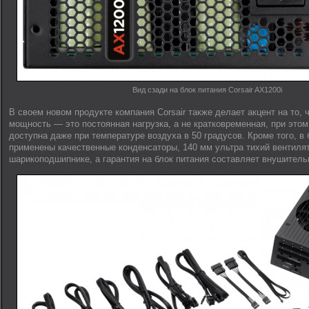
Вид сзади на блок питания Corsair AX1200i
В своем новом продукте компания Corsair также делает акцент на то,
мощность — это постоянная нагрузка, а не кратковременная, при это
доступна даже при температуре воздуха в 50 градусов. Кроме того, в 
применены качественные конденсаторы, 140 мм ультра тихий вентиля
шарикоподшипнике, а гарантия на блок питания составляет внушитель