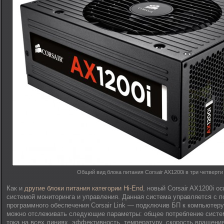
Общий вид блока питания Corsair AX1200i в три четверти
Как и
другие блоки питания категории Hi-End
, новый Corsair AX1200i 
системой мониторинга и управления. Данная система управляется с
программного обеспечения Corsair Link — подключив БП к компьютер
можно отслеживать следующие параметры: общее потребление систе
тока на всех линиях, эффективность, температуру, скорость вращения