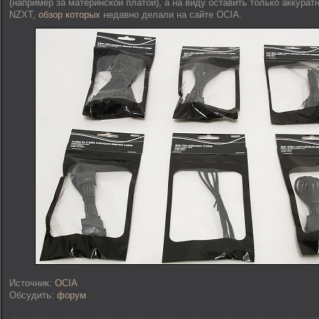
(например за материнской платой), а на виду оставить только аккура
NZXT,
обзор которых
недавно делали на сайте OCIA.
Источник:
OCIA
Обсудить:
форум