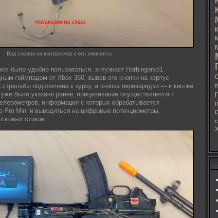
Вид справа на контроллер с его элементы
ом было удобно пользоваться, энтузиаст Harbingerx81
ным геймпадом от Xbox 360, вывев его кнопки на корпус
а стрельбы подключена к курку, а кнопка перезарядки — к кнопке
п
 уже было указано ранее, прицеливание осуществляется с
елерометров, информация с которых обрабатывается
o Pro Mini и выводиться на цифровые потенциометры,
оговых стиков.
с