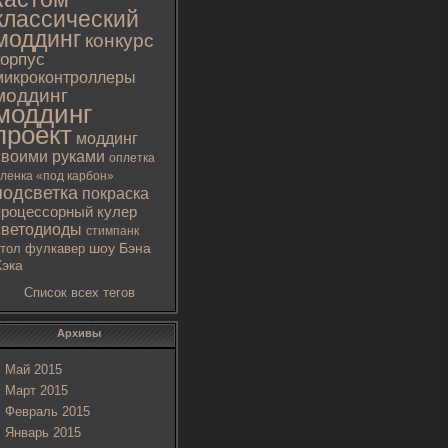
классический
моддинг
конкурс
корпус
микроконтроллеры
моддинг
моддинг
проект
моддинг
своими руками
оплетка
ленка «под карбон»
подсветка
покраска
процессорный кулер
светодиоды
стимпанк
тол
фулкавер
шоу Бэна
Хэка
Список всех тегов
Архивы
Май 2015
Март 2015
Февраль 2015
Январь 2015