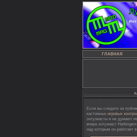
Л
Инт
ГЛАВНАЯ
К
Если вы следите за публик
кастомных
игровых контро
энтузиасты и не думают п
вчера энтузиаст Harbinge
над которым он работает 