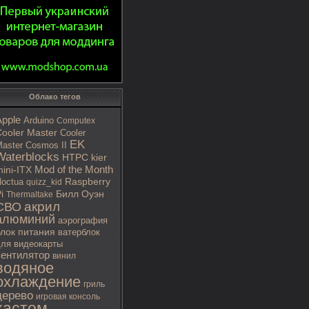
Облако тегов
Apple
Arduino
Computex
ooler Master
Cooler
EK
aster Cosmos II
Waterblocks
HTPC
kier
Mod of the Month
ini-ITX
octua
Raspberry
quizz_kid
i
Билл Оуэн
Thermaltake
акрил
СВО
алюминий
аэрография
блок питания
ватерблок
ля видеокарты
вентилятор
винил
водяное
охлаждение
гриль
дерево
игровая консоль
кастом