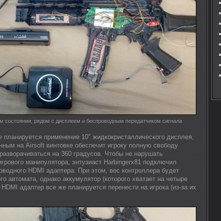
м состоянии, рядом с дисплеем и беспроводным передатчиком сигнала
е планируется применение 10″ жидкокристаллического дисплея,
ным на Airsoft винтовке обеспечит игроку полную свободу
разворачиваться на 360 градусов. Чтобы не нарушать
грового манипулятора, энтузиаст Harbingerx81 подключил
водного HDMI адаптера. При этом, вес контроллера будет
о автомата, однако аккумулятор (которого хватает на четыре
 HDMI адаптер все же планируется перенести на игрока (из-за их