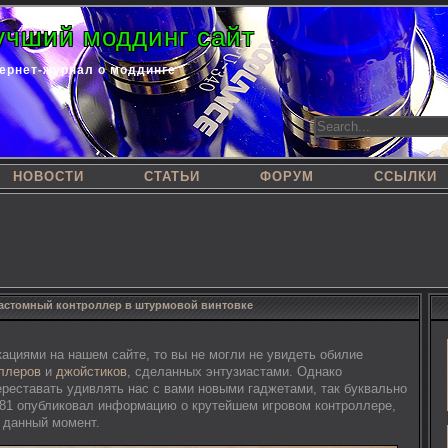
учший моддинг сайт
ернет-журнал о моддинге
НОВОСТИ
СТАТЬИ
ФОРУМ
ССЫЛКИ
астомный контроллер в штурмовой винтовке
ациями на нашем сайте, то вы не могли не увидеть обилие
ллеров
и
джойстиков
, сделанных энтузиастами. Однако
ереставать удивлять нас с вами новыми гаджетами, так буквально
rx81 опубликовал информацию о крутейшем игровом контроллере,
в данный момент.