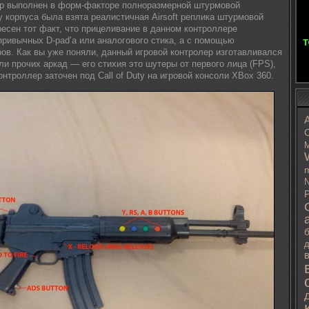
ер выполнен в форм-факторе полноразмерной штурмовой
у корпуса была взята реалистичная Airsoft реплика штурмовой
ресен тот факт, что прицеливание в данном контроллере
ривычных D-pad’а или аналогового стика, а с помощью
ов. Как вы уже поняли, данный игровой контролер изготавливался
и прочих аркад — его стихия это шутеры от первого лица (FPS),
онтроллер заточен под Call of Duty на игровой консоли XBox 360.
C
M
m
N
P
д