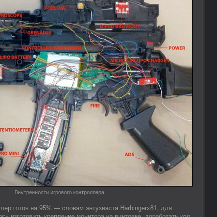
Внутренности игрового контроллера
лер готов на 95% — словам энтузиаста Harbingerx81, для
сь изготовить крепление монитора на винтовке, доработать код,