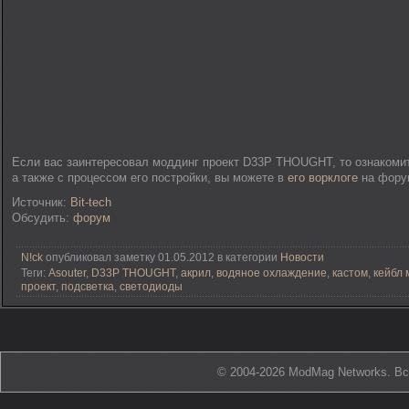
Если вас заинтересовал моддинг проект D33P THOUGHT, то ознакомит
а также с процессом его постройки, вы можете в
его ворклоге
на форум
Источник:
Bit-tech
Обсудить:
форум
N!ck
опубликовал заметку 01.05.2012 в категории
Новости
Теги:
Asouter
,
D33P THOUGHT
,
акрил
,
водяное охлаждение
,
кастом
,
кейбл
проект
,
подсветка
,
светодиоды
© 2004-2026 ModMag Networks. В