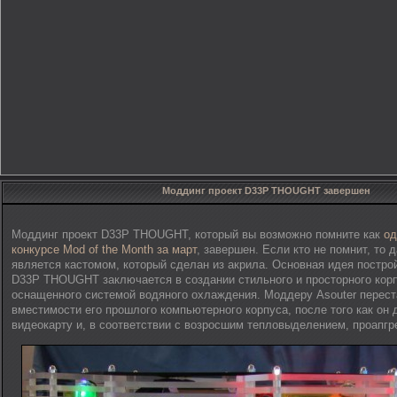
Моддинг проект D33P THOUGHT завершен
Моддинг проект D33P THOUGHT, который вы возможно помните как
од
конкурсе Mod of the Month за март
, завершен. Если кто не помнит, то 
является кастомом, который сделан из акрила. Основная идея постро
D33P THOUGHT заключается в создании стильного и просторного кор
оснащенного системой водяного охлаждения. Моддеру Asouter перест
вместимости его прошлого компьютерного корпуса, после того как он
видеокарту и, в соответствии с возросшим тепловыделением, проапг