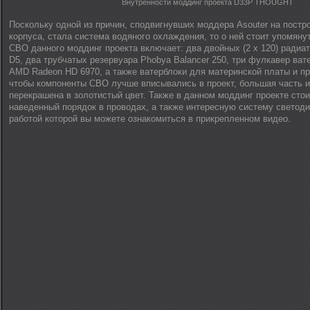
Внутренности моддинг проекта D33P THOUGHT
Поскольку одной из причин, сподвигнувших моддера Asouter на постр
корпуса, стала система водяного охлаждения, то о ней стоит упомяну
СВО данного моддинг проекта включает: два двойных (2 х 120) радиат
D5, два трубчатых резервуара Phobya Balancer 250, три фулкавер ват
AMD Radeon HD 6970, а также ватерблоки для материнской платы и пр
чтобы компоненты СВО лучше вписывались в проект, большая часть и
перекрашена в золотистый цвет. Также в данном моддинг проекте стои
наведенный порядок в проводах, а также интересную систему светоди
работой которой вы можете ознакомиться в прикрепленном видео.