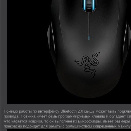
Помимо работы по интерфейсу Bluetooth 2.0 мышь может быть подкл
провода. Новинка имеет семь программируемых клавиш и обладает с
Что касается коврика, то он выполнен из микрофибры, имеет размеры 2
прекрасно подойдет для работы с большинством современных манипу