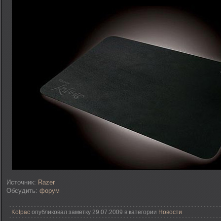
Источник:
Razer
Обсудить:
форум
Kolpac
опубликовал заметку 29.07.2009 в категории
Новости