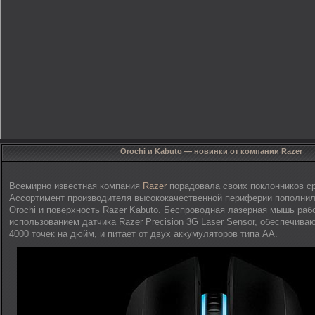
Orochi и Kabuto — новинки от компании Razer
Всемирно известная компания
Razer
порадовала своих поклонников ср
Ассортимент производителя высококачественной периферии пополнил
Orochi и поверхность Razer Kabuto. Беспроводная лазерная мышь раб
использованием датчика Razer Precision 3G Laser Sensor, обеспечив
4000 точек на дюйм, и питает от двух аккумуляторов типа АА.