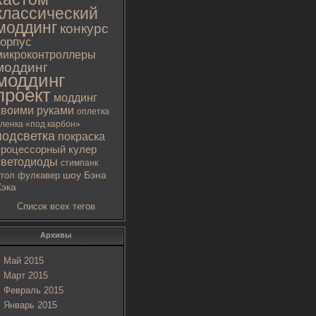
классический
моддинг
конкурс
корпус
микроконтроллеры
моддинг
моддинг
проект
моддинг
своими руками
оплетка
ленка «под карбон»
подсветка
покраска
процессорный кулер
светодиоды
стимпанк
тол
фулкавер
шоу Бэна
Хэка
Список всех тегов
Архивы
Май 2015
Март 2015
Февраль 2015
Январь 2015