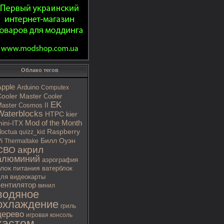
Облако тегов
Apple
Arduino
Computex
ooler Master
Cooler
EK
aster Cosmos II
Waterblocks
HTPC
kier
Mod of the Month
ini-ITX
octua
Raspberry
quizz_kid
i
Билл Оуэн
Thermaltake
акрил
СВО
алюминий
аэрография
блок питания
ватерблок
ля видеокарты
вентилятор
винил
водяное
охлаждение
гриль
дерево
игровая консоль
кастом