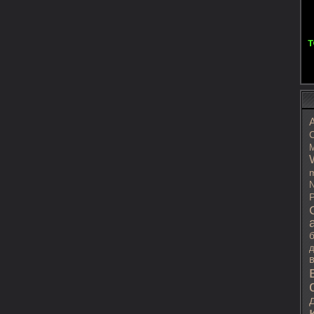
C
M
m
N
P
д