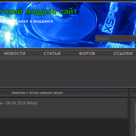
учший моддинг сайт
ернет-журнал о моддинге
НОВОСТИ
СТАТЬИ
ФОРУМ
ССЫЛКИ
Заметки с тегом «умные часы»
ми
- 08.04.2014 (
N!ck
)