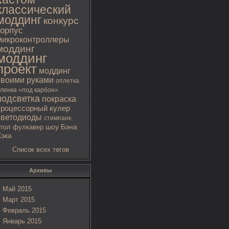
классический
моддинг
конкурс
корпус
микроконтроллеры
моддинг
моддинг
проект
моддинг
своими руками
оплетка
ленка «под карбон»
подсветка
покраска
процессорный кулер
светодиоды
стимпанк
тол
фулкавер
шоу Бэна
Хэка
Список всех тегов
Архивы
Май 2015
Март 2015
Февраль 2015
Январь 2015