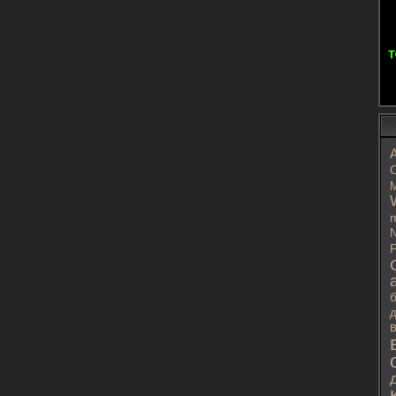
C
M
m
N
P
д