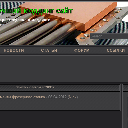
учший моддинг сайт
ернет-журнал о моддинге
НОВОСТИ
СТАТЬИ
ФОРУМ
ССЫЛКИ
Заметки с тегом «CNPC»
менты фрезерного станка
- 06.04.2012 (
N!ck
)