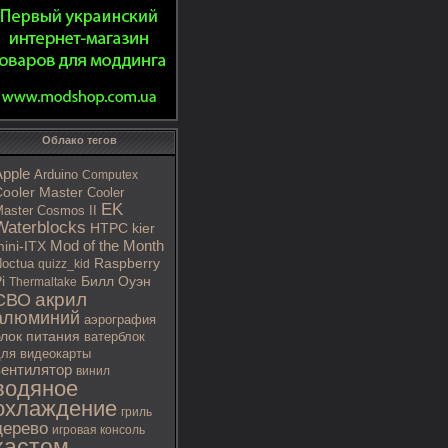
Облако тегов
Apple
Arduino
Computex
ooler Master
Cooler
EK
aster Cosmos II
Waterblocks
HTPC
kier
Mod of the Month
ini-ITX
octua
Raspberry
quizz_kid
i
Билл Оуэн
Thermaltake
акрил
СВО
алюминий
аэрография
блок питания
ватерблок
ля видеокарты
вентилятор
винил
водяное
охлаждение
гриль
дерево
игровая консоль
кастом