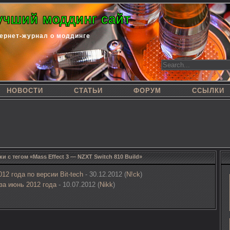
учший моддинг сайт
ернет-журнал о моддинге
НОВОСТИ
СТАТЬИ
ФОРУМ
ССЫЛКИ
ки с тегом «Mass Effect 3 — NZXT Switch 810 Build»
12 года по версии Bit-tech
- 30.12.2012 (
N!ck
)
 за июнь 2012 года
- 10.07.2012 (
Nikk
)