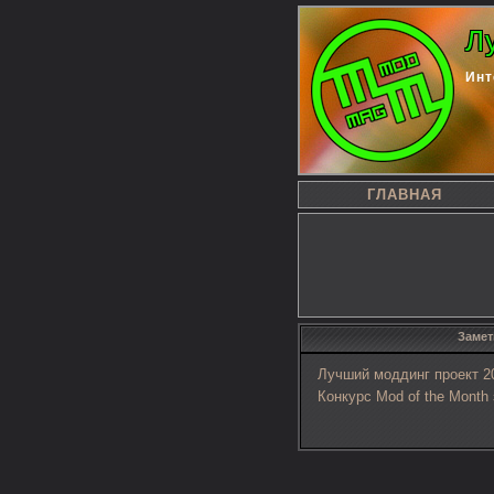
Л
Инт
ГЛАВНАЯ
Замет
Лучший моддинг проект 20
Конкурс Mod of the Month