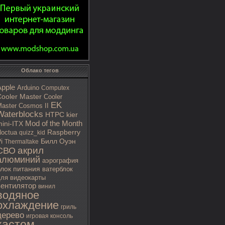
Облако тегов
Apple
Arduino
Computex
ooler Master
Cooler
EK
aster Cosmos II
Waterblocks
HTPC
kier
Mod of the Month
ini-ITX
octua
Raspberry
quizz_kid
i
Билл Оуэн
Thermaltake
акрил
СВО
алюминий
аэрография
блок питания
ватерблок
ля видеокарты
вентилятор
винил
водяное
охлаждение
гриль
дерево
игровая консоль
кастом