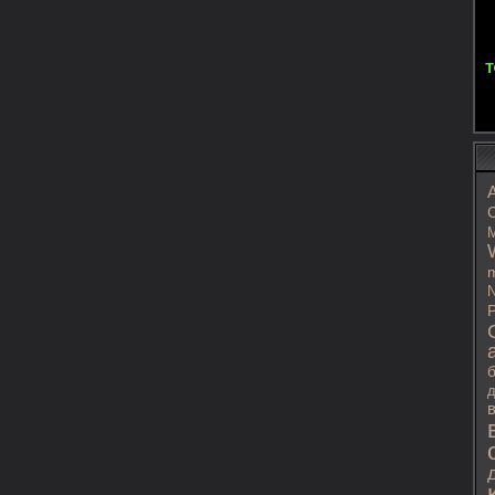
C
M
m
N
P
д