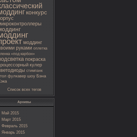
классический
моддинг
конкурс
корпус
микроконтроллеры
моддинг
моддинг
проект
моддинг
своими руками
оплетка
ленка «под карбон»
подсветка
покраска
процессорный кулер
светодиоды
стимпанк
тол
фулкавер
шоу Бэна
Хэка
Список всех тегов
Архивы
Май 2015
Март 2015
Февраль 2015
Январь 2015