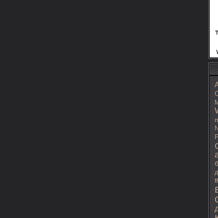
C
M
m
N
P
д