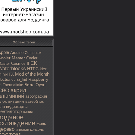
Облако тегов
Apple
Arduino
Computex
ooler Master
Cooler
EK
aster Cosmos II
Waterblocks
HTPC
kier
Mod of the Month
ini-ITX
octua
Raspberry
quizz_kid
i
Билл Оуэн
Thermaltake
акрил
СВО
алюминий
аэрография
блок питания
ватерблок
ля видеокарты
вентилятор
винил
водяное
охлаждение
гриль
дерево
игровая консоль
кастом