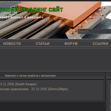
учший моддинг сайт
ернет-журнал о моддинге
НОВОСТИ
СТАТЬИ
ФОРУМ
ССЫЛКИ
Заметки с тегом «работа с металлом»
3.11.2006 (
Death Keeper
)
ческим травлением
- 25.10.2005 (
Dimm168pin
)