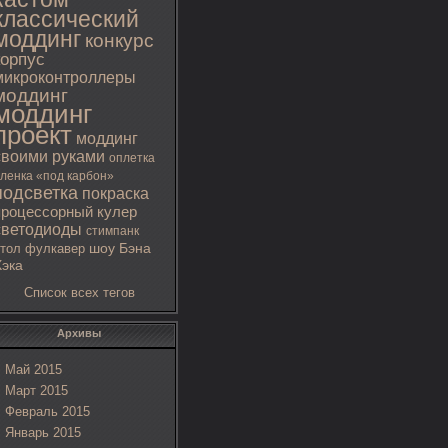
классический
моддинг
конкурс
корпус
микроконтроллеры
моддинг
моддинг
проект
моддинг
своими руками
оплетка
ленка «под карбон»
подсветка
покраска
процессорный кулер
светодиоды
стимпанк
тол
фулкавер
шоу Бэна
Хэка
Список всех тегов
Архивы
Май 2015
Март 2015
Февраль 2015
Январь 2015