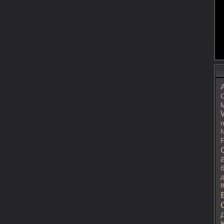
C
M
m
N
P
д