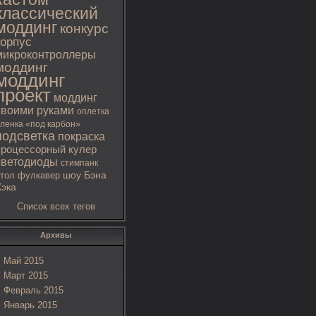
классический
моддинг
конкурс
корпус
микроконтроллеры
моддинг
моддинг
проект
моддинг
своими руками
оплетка
ленка «под карбон»
подсветка
покраска
процессорный кулер
светодиоды
стимпанк
тол
фулкавер
шоу Бэна
Хэка
Список всех тегов
Архивы
Май 2015
Март 2015
Февраль 2015
Январь 2015