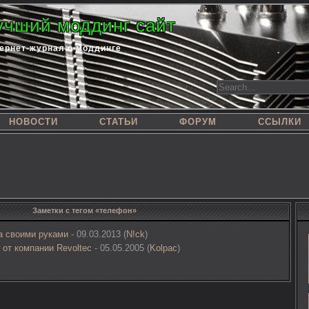
учший моддинг сайт
ернет-журнал о моддинге
НОВОСТИ
СТАТЬИ
ФОРУМ
ССЫЛКИ
Заметки с тегом «телефон»
а своими руками
- 09.03.2013 (
N!ck
)
 от компании Revoltec
- 05.05.2005 (
Kolpac
)