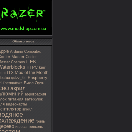
Облако тегов
Apple
Arduino
Computex
ooler Master
Cooler
EK
aster Cosmos II
Waterblocks
HTPC
kier
Mod of the Month
ini-ITX
octua
Raspberry
quizz_kid
i
Билл Оуэн
Thermaltake
акрил
СВО
алюминий
аэрография
блок питания
ватерблок
ля видеокарты
вентилятор
винил
водяное
охлаждение
гриль
дерево
игровая консоль
кастом