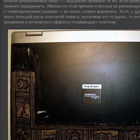
клеили флизелиновые обои? — ощущения примерно те же: если криво
немного передвинуть. Именно по этой причине я весьма не рекоменду
с геометрическими узорами — их очень сложно выровнять. Хотя, с др
взять большой кусок клетчатой ткани и, вытягивая его то вдоль, то по
искажения и оптического эффекта «плавающих» клеточек.