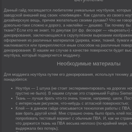
Данный гайд посвящается любителям уникальных ноутбуков, которых 
заводской внешний вид своих «любимцев». Как сделать из своего ноу
дизайнерскую вещь, причем желательно своими руками? Что ни говор
довольно-таки сложно и дорого, а наклейки — дешево. Так почему бы
ткани? Если кто не знает, то декупаж (от фр. decouper — «вырезать»)
декорирования, заключающаяся в скрупулёзном вырезании изображен
оформления из различных материалов (дерева, кожи, тканей, бумаги и 
наклеиваются или прикрепляются иным способом на различные повер
декорирования. В нашем же случае в качестве поверхности будет вы
ноутбука, который подвергнется моддингу.
Необходимые материалы
Для моддинга ноутбука путем его декорирования, используя технику 
понадобятся:
Ноутбук — 1 штука (не стоит экспериментировать на дорогих но
грустно не было). В нашем случае это старенький Fujitsu Siemen
Ткань — лучше брать что-то очень тонкое, например, шелк. Пос
с интересным рисунком, что-нибудь с атласной поверхностью;
Клей — в данном гайде описывается технология работы с ПВА, 
вам брать другой клей. Мне страшно очень было брать клей по
попробовать тестовый вариант с обычным ПВА. И, как ни странн
что держится ткань на ПВА весьма неплохо (по-крайней мере, 
выдержала без потерь);