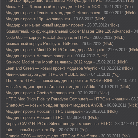
HDPLEX представил два новых корпуса для HTPC
- 20.11.2012 (
Yoj
)
Media HD — бюджетный корпус для HTPC от NOX
- 19.11.2012 (
Yoj
)
Моддинг проект Tenuis от моддера Gtek завершен
- 30.09.2012 (
N!ck
)
Моддинг проект L3p L4n завершен
- 19.08.2012 (
N!ck
)
Моддер kier начал новый моддинг проект
- 26.07.2012 (
N!ck
)
Компактный, но функциональный Cooler Master Elite 120 Advanced
- 04
Node 605 — корпус Fractal Design для HTPC
- 29.06.2012 (
N!ck
)
Компактный корпус Prodigy от BitFenix
- 26.05.2012 (
N!ck
)
Моддинг проект Mini ITX HTPC от моддера Mosquito
- 21.05.2012 (
N!c
Моддинг проект Acronym завершен
- 09.04.2012 (
N!ck
)
Конкурс Mod of the Month за январь 2012 года
- 15.02.2012 (
N!ck
)
Lean and Green — новый проект моддера Waynio
- 01.02.2012 (
N!ck
)
Мини-клавиатура для HTPC от XEBEC tech
- 04.11.2011 (
Yoj
)
The Retro HTPC — новый моддинг проект от WOLVERINE
- 24.10.2011 
Новый моддинг проект Arrakis от моддера Attila
- 14.10.2011 (
N!ck
)
Моддинг проект Ghetto Art завершен
- 07.10.2011 (
N!ck
)
HFPC Mod (High Fidelity Paradyse Computer) — HTPC из Франции
- 08.
Ghetto Art — новый моддинг проект моддера AnG3L
- 06.09.2011 (
N!ck
Моддинг проект Popcorn HTPC завершен
- 26.08.2011 (
N!ck
)
Моддинг проект Popcorn HTPC
- 09.08.2011 (
N!ck
)
Корпус CW02 HTPC от Silverstone для массивных HTPC
- 28.07.2011 (
L4n — новый проект от l3p
- 20.07.2011 (
Yoj
)
Grandia GD06 — корпус для HTPC от SilverStone
- 30.06.2011 (
Yoj
)