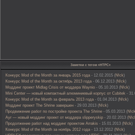
Заметки с тегом «HTPC»
Конкурс Mod of the Month за январь 2015 года
- 12.02.2015 (
N!ck
)
Конкурс Mod of the Month за октябрь 2013 года
- 06.12.2013 (
N!ck
)
Моддинг проект Midlag Crisis от моддера Waynio
- 05.10.2013 (
N!ck
)
Mini Center — новый компактный алюминиевый корпус от Cubitek
- 31.
Конкурс Mod of the Month за февраль 2013 года
- 01.04.2013 (
N!ck
)
Моддинг проект The Shrine завершен
- 29.03.2013 (
N!ck
)
Продвижение работ по постройке проекта The Shrine
- 05.03.2013 (
N!c
Ayr — новый моддинг проект от моддера slipperyskip
- 20.02.2013 (
N!c
Продолжение работ над моддинг проектом Arrakis
- 15.01.2013 (
N!ck
)
Конкурс Mod of the Month за ноябрь 2012 года
- 13.12.2012 (
N!ck
)