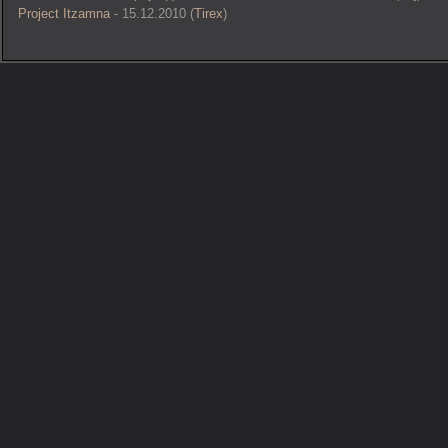
Project Itzamna
- 15.12.2010 (
Tirex
)