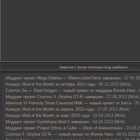
Заметки с тегом «пленка «под карбон»»
Моддинг проект Mega Deblow — Watercooled Desk завершен
- 27.04.20
Конкурс Mod of the Month за октябрь 2013 года
- 06.12.2013 (
N!ck
)
Cosmos Se — Steel Dragon — новый проект от моддера Ronnie Hara
- 
Моддинг проект Cosmos II -Skyline GT-R- завершен
- 27.06.2013 (
N!ck
)
Maximus VI Formula Show Casemod MbK — новый проект от kier’а
- 25
Конкурс Mod of the Month за апрель 2013 года
- 27.05.2013 (
N!ck
)
Конкурс Mod of the Month за март 2013 года
- 22.04.2013 (
N!ck
)
Моддинг проект Gymkhana Mod II завершен
- 04.04.2013 (
N!ck
)
Моддинг проект Project Ethos & Cube — Desk of Awesomness
- 24.03.2
Cosmos II -Skyline GT-R- — новый проект от Ronnie Hara
- 08.03.2013 (