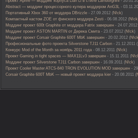
Проект Aprire — моддинг корпуса Lian Li в стиле Lamborghini
- 20.01.20
Abstract — моддинг процессорного кулера моддером AnG3L
- 03.11.20
Портативный Xbox 360 от моддера DBrizzle
- 27.09.2012 (
N!ck
)
Компактный кастом ZOE от финского моддера Zesti
- 06.08.2012 (
N!ck
Моддинг проект 600t Graphite от моддера Fatrix завершен
- 24.07.2012 
Моддинг проект ASTON MARTIN от Дерека Смита
- 23.07.2012 (
N!ck
)
Моддинг проект Corsair Graphite 600T MbK завершен
- 20.02.2012 (
N!c
Професиональные фото проекта Silverstone TJ11 Carbon
- 21.12.2011 (
Конкурс Mod of the Month за ноябрь 2011 года
- 08.12.2011 (
N!ck
)
Проект Gaming in tight spaces — MAX11Lv3 завершен
- 15.11.2011 (
N!c
Моддинг проект Silverstone TJ11 Carbon завершен
- 16.09.2011 (
N!ck
)
Проект Cooler Master ATCS-840 TRON EVOLUTION MOD завершен
- 29
Corsair Graphite 600T MbK — новый проект моддера kier
- 20.08.2011 (