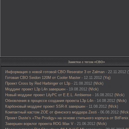
Заметки с тегом «СВО»
Информация о новой готовой СВО Reserator 3 от Zalman
- 22.11.2012 (
Готовая СВО Seidon 120M от Cooler Master
- 12.11.2012 (
Yoj
)
Проект Cross by Red Harbinger от L3p
- 21.08.2012 (
N!ck
)
Моддинг проект L3p L4n завершен
- 19.08.2012 (
N!ck
)
Новый моддинг проект LilyPC от E.E.L. Ambiense
- 16.08.2012 (
N!ck
)
Обновления в процессе создания проекта L3p L4n
- 14.08.2012 (
N!ck
)
Карбоновый моддинг проект SSR-X завершен
- 11.08.2012 (
N!ck
)
Компактный кастом ZOE от финского моддера Zesti
- 06.08.2012 (
N!ck
Проект Duste’s «The Prodigy» на основе стильного корпуса от BitFenix
Завершен ворклог проекта ROG Max V
- 21.06.2012 (
N!ck
)