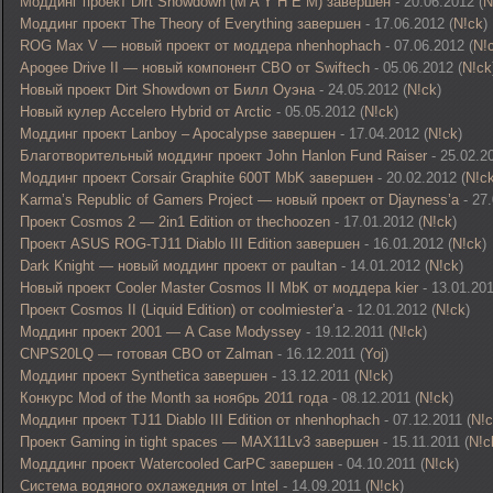
Моддинг проект Dirt Showdown (M A Y H E M) завершен
- 20.06.2012 (
N
Моддинг проект The Theory of Everything завершен
- 17.06.2012 (
N!ck
)
ROG Max V — новый проект от моддера nhenhophach
- 07.06.2012 (
N!
Apogee Drive II — новый компонент СВО от Swiftech
- 05.06.2012 (
N!ck
Новый проект Dirt Showdown от Билл Оуэна
- 24.05.2012 (
N!ck
)
Новый кулер Accelero Hybrid от Arctic
- 05.05.2012 (
N!ck
)
Моддинг проект Lanboy – Apocalypse завершен
- 17.04.2012 (
N!ck
)
Благотворительный моддинг проект John Hanlon Fund Raiser
- 25.02.20
Моддинг проект Corsair Graphite 600T MbK завершен
- 20.02.2012 (
N!c
Karma’s Republic of Gamers Project — новый проект от Djayness’а
- 27.
Проект Cosmos 2 — 2in1 Edition от thechoozen
- 17.01.2012 (
N!ck
)
Проект ASUS ROG-TJ11 Diablo III Edition завершен
- 16.01.2012 (
N!ck
)
Dark Knight — новый моддинг проект от paultan
- 14.01.2012 (
N!ck
)
Новый проект Cooler Master Cosmos II MbK от моддера kier
- 13.01.201
Проект Cosmos II (Liquid Edition) от coolmiester’а
- 12.01.2012 (
N!ck
)
Моддинг проект 2001 — A Case Modyssey
- 19.12.2011 (
N!ck
)
CNPS20LQ — готовая СВО от Zalman
- 16.12.2011 (
Yoj
)
Моддинг проект Synthetica завершен
- 13.12.2011 (
N!ck
)
Конкурс Mod of the Month за ноябрь 2011 года
- 08.12.2011 (
N!ck
)
Моддинг проект TJ11 Diablo III Edition от nhenhophach
- 07.12.2011 (
N!
Проект Gaming in tight spaces — MAX11Lv3 завершен
- 15.11.2011 (
N!c
Модддинг проект Watercooled CarPC завершен
- 04.10.2011 (
N!ck
)
Система водяного охлажедния от Intel
- 14.09.2011 (
N!ck
)