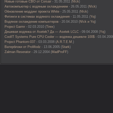
Новые готовые СВО от Corsair
- 31.05.2011 (
N!ck
)
Автокомпьютер с водяным охлаждением
- 26.05.2011 (
N!ck
)
Обновление моддинг проекта White
- 25.05.2011 (
N!ck
)
Фитинги в системах водяного охлаждения
- 11.05.2011 (
Yoj
)
Водяное охлаждение компьютеров
- 20.04.2010 (
N!ck и Yoj
)
Project Garmr
- 02.03.2010 (
Tirex
)
Дешевая водянка от Asetek? Да — Asetek LCLC
- 09.04.2008 (
Yoj
)
CoolIT Systems Pure CPU Cooler — водянка дешевле 100$
- 03.04.2008
Project Phantom-037
- 03.03.2008 (
A.R.T.E.M.
)
Ватерблоки от ProModz
- 13.06.2005 (
Stark
)
Zalman Reserator
- 29.12.2004 (
MadProFF
)