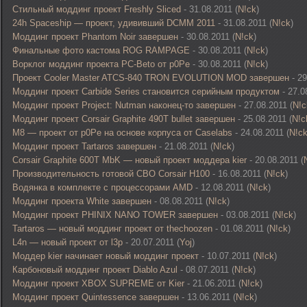
Стильный моддинг проект Freshly Sliced
- 31.08.2011 (
N!ck
)
24h Spaceship — проект, удививший DCMM 2011
- 31.08.2011 (
N!ck
)
Моддинг проект Phantom Noir завершен
- 30.08.2011 (
N!ck
)
Финальные фото кастома ROG RAMPAGE
- 30.08.2011 (
N!ck
)
Ворклог моддинг проекта PC-Beto от p0Pe
- 30.08.2011 (
N!ck
)
Проект Cooler Master ATCS-840 TRON EVOLUTION MOD завершен
- 29
Моддинг проект Carbide Series становится серийным продуктом
- 27.0
Моддинг проект Project: Nutman наконец-то завершен
- 27.08.2011 (
N!c
Моддинг проект Corsair Graphite 490T bullet завершен
- 25.08.2011 (
N!c
M8 — проект от p0Pe на основе корпуса от Caselabs
- 24.08.2011 (
N!c
Моддинг проект Tartaros завершен
- 21.08.2011 (
N!ck
)
Corsair Graphite 600T MbK — новый проект моддера kier
- 20.08.2011 (
Производительность готовой СВО Corsair H100
- 16.08.2011 (
N!ck
)
Водянка в комплекте с процессорами AMD
- 12.08.2011 (
N!ck
)
Моддинг проекта White завершен
- 08.08.2011 (
N!ck
)
Моддинг проект PHINIX NANO TOWER завершен
- 03.08.2011 (
N!ck
)
Tartaros — новый моддинг проект от thechoozen
- 01.08.2011 (
N!ck
)
L4n — новый проект от l3p
- 20.07.2011 (
Yoj
)
Моддер kier начинает новый моддинг проект
- 10.07.2011 (
N!ck
)
Карбоновый моддинг проект Diablo Azul
- 08.07.2011 (
N!ck
)
Моддинг проект XBOX SUPREME от Kier
- 21.06.2011 (
N!ck
)
Моддинг проект Quintessence завершен
- 13.06.2011 (
N!ck
)