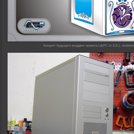
Концепт будущего моддинг проекта LilyPC от E.E.L. Ambien