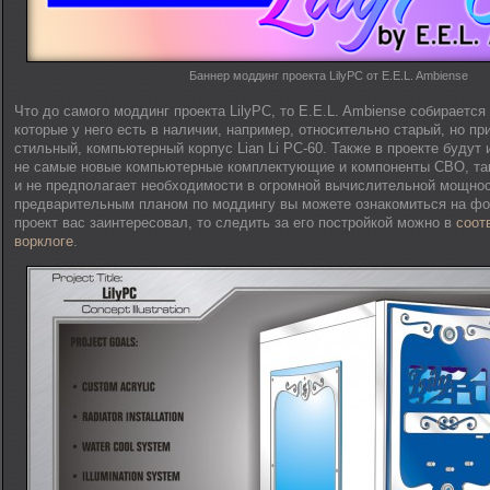
Баннер моддинг проекта LilyPC от E.E.L. Ambiense
Что до самого моддинг проекта LilyPC, то E.E.L. Ambiense собирается
которые у него есть в наличии, например, относительно старый, но пр
стильный, компьютерный корпус Lian Li PC-60. Также в проекте будут
не самые новые компьютерные комплектующие и компоненты СВО, так
и не предполагает необходимости в огромной вычислительной мощнос
предварительным планом по моддингу вы можете ознакомиться на фо
проект вас заинтересовал, то следить за его постройкой можно в
соот
ворклоге
.