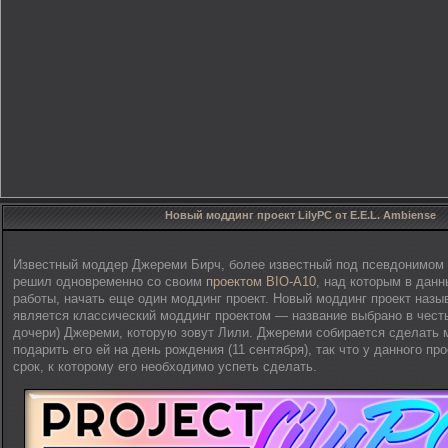
Новый моддинг проект LilyPC от E.E.L. Ambiense
Известный моддер Джереми Бирч, более известный под псевдонимом
решил одновременно со своим
проектом BIO-A10
, над которым в дан
работы, начать еще один моддинг проект. Новый моддинг проект назыв
является классический моддинг проектом — название выбрано в чест
дочери) Джереми, которую зовут Лили. Джереми собирается сделать 
подарить его ей на день рождения (11 сентября), так что у данного пр
срок, к которому его необходимо успеть сделать.