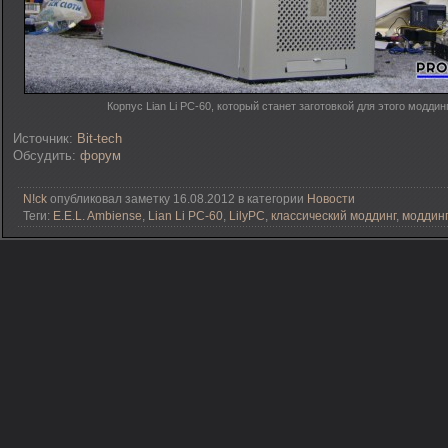
Корпус Lian Li PC-60, который станет заготовкой для этого моддин
Источник:
Bit-tech
Обсудить:
форум
N!ck
опубликовал заметку 16.08.2012 в категории
Новости
Теги:
E.E.L. Ambiense
,
Lian Li PC-60
,
LilyPC
,
классический моддинг
,
моддинг