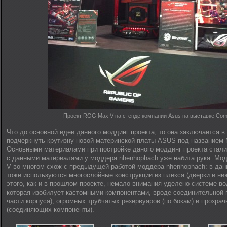
Проект ROG Max V на стенде компании Asus на выставке Com
Что до основной идеи данного моддинг проекта, то она заключается в
подчеркнуть крутизну новой материнской платы ASUS под названием
Основными материалами при постройке даного моддинг проекта стал
с данными материалами у моддера nhenhophach уже набита рука. Мо
V во многом схож с предыдущей работой моддера nhenhophach: в дан
тоже используются многослойные конструкции из плекса (дверки и ниж
этого, как и в прошлом проекте, немало внимания уделено системе в
которая изобилует кастомными компонентами, вроде соединительной 
части корпуса), огромных трубчатых резервуаров (по бокам) и прозрач
(соединяющих компоненты).