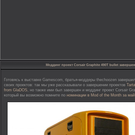
Моддинг проект Corsair Graphite 490T bullet заверше
Готовясь к выставке Gamescom, братья-моддеры thechoozen завершил
своих проектов: так мы уже рассказывали о завершении проектов
Tart
from GlaDOS
, но также ими был завершен и моддинг проект Corsair Grap
который вы возможно помните по
номинации в Mod of the Month за май