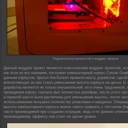
Подсветка внутренностей в моддинг проекте
Данный моддинг проект является классическим моддинг проектом, осн
как ясно из его названия, послужил компьютерный корпус Corsair Graph
данным корпусом, братья thechoozen провели массу доработок, одной
впечатляющих из них стало уменьшение высоты корпуса на целых 11 
доработка является не только внушительной, но и очень трудоемкой, т
проведения корпус сначала был полностью разобран, после этого час
и панелей шасси были распилены для уменьшения высоты, после чего
использованием большого количества шпаклевки и наждачки. Опера
высоты компьютерного корпуса можно смело сравнить с топ-чопом (to
часто производимой при создании хотродов, ведь и по уровню сложнос
производимому эффекту они стоят на одном уровне.