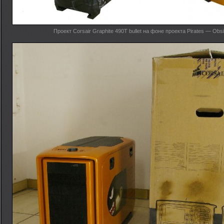
Проект Corsair Graphite 490T bullet на фоне проекта Pirates — Obs