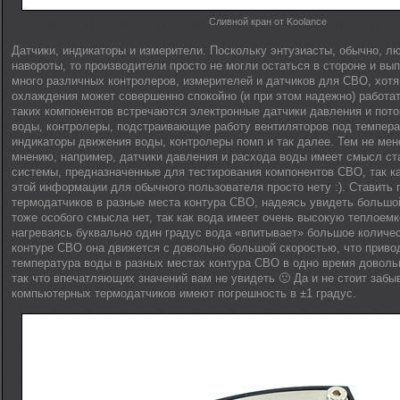
Сливной кран от Koolance
Датчики, индикаторы и измерители. Поскольку энтузиасты, обычно, л
навороты, то производители просто не могли остаться в стороне и вы
много различных контролеров, измерителей и датчиков для СВО, хотя
охлаждения может совершенно спокойно (и при этом надежно) работат
таких компонентов встречаются электронные датчики давления и пот
воды, контролеры, подстраивающие работу вентиляторов под темпера
индикаторы движения воды, контролеры помп и так далее. Тем не мен
мнению, например, датчики давления и расхода воды имеет смысл ста
системы, предназначенные для тестирования компонентов СВО, так к
этой информации для обычного пользователя просто нету :). Ставить 
термодатчиков в разные места контура СВО, надеясь увидеть большо
тоже особого смысла нет, так как вода имеет очень высокую теплоемк
нагреваясь буквально один градус вода «впитывает» большое количес
контуре СВО она движется с довольно большой скоростью, что привод
температура воды в разных местах контура СВО в одно время доволь
так что впечатляющих значений вам не увидеть 🙂 Да и не стоит забы
компьютерных термодатчиков имеют погрешность в ±1 градус.