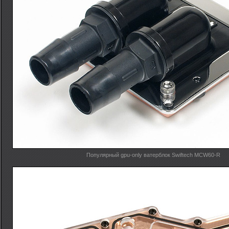
Популярный gpu-only ватерблок Swiftech MCW60-R