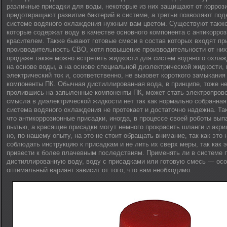
различные присадки для воды, некоторые из них защищают от коррози
предотвращают развитие бактерий в системе, а третьи позволяют под
системе водяного охлаждения нужным вам цветом. Существуют также
которые содержат воду в качестве основного компонента с антикорро
красителем. Также бывают готовые смеси в состав которых входят п
производительность СВО, хотя повышение производительности от них
продаже также можно встретить жидкости для систем водяного охлаж
на основе воды, а на основе специальной диэлектрической жидкости, 
электрический ток и, соответственно, не вызовет короткого замыкания
компоненты ПК. Обычная дистиллированная вода, в принципе, тоже не 
пролившись на запыленные компоненты ПК, может стать электропров
смысла в диэлектрической жидкости нет так как нормально собранная
система водяного охлаждения не протекает и достаточно надежна. Так
что антикоррозионные присадки, иногда, в процессе своей роботы вы
пылью, а красящие присадки могут немного прокрасить шланги и акри
но, по нашему опыту, на это не стоит обращать внимание, так как это 
соблюдать инструкцию к присадкам и не лить их сверх меры, так как 
привести к более плачевным последствиям. Применять ли в системе 
дистиллированную воду, воду с присадками или готовую смесь — особ
оптимальный вариант зависит от того, что вам необходимо.