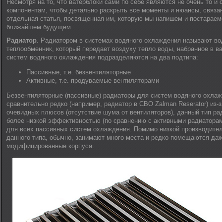
Несмотря на то, что ватерблоки сами по себе являются не очень то и
компонентам, чтобы детально раскрыть все моменты и нюансы, связа
отдельная статья, посвященная им, которую мы напишем и постараем
ближайшем будущем.
Радиатор
. Радиатором в системах водяного охлаждения называют в
теплообменник, который передает воздуху тепло воды, набранное в в
систем водяного охлаждения подразделяются на два подтипа:
Пассивные, т.е. безвентиляторные
Активные, т.е. продуваемые вентиляторами
Безвентиляторные (пассивные) радиаторы для систем водяного охла
сравнительно редко (например, радиатор в СВО Zalman Reserator) из-з
очевидных плюсов (отсутствие шума от вентиляторов), данный тип ра
более низкой эффективностью (по сравнению с активными радиаторам
для всех пассивных систем охлаждения. Помимо низкой производите
данного типа, обычно, занимают много места и редко помещаются даж
модифицированные корпуса.