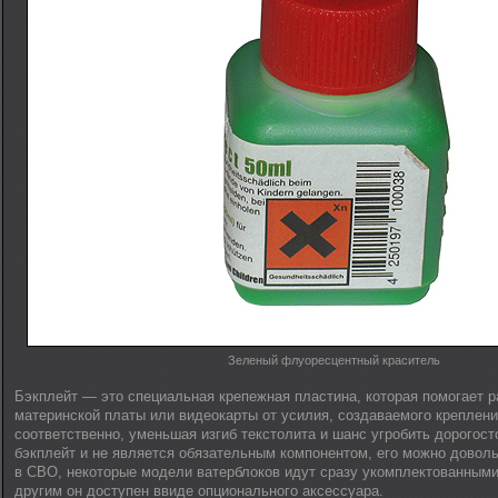
Зеленый флуоресцентный краситель
Бэкплейт — это специальная крепежная пластина, которая помогает р
материнской платы или видеокарты от усилия, создаваемого креплени
соответственно, уменьшая изгиб текстолита и шанс угробить дорогос
бэкплейт и не является обязательным компонентом, его можно доволь
в СВО, некоторые модели ватерблоков идут сразу укомплектованными
другим он доступен ввиде опционального аксессуара.