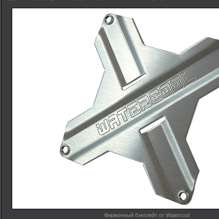
Фирменный бэкплейт от Watercool