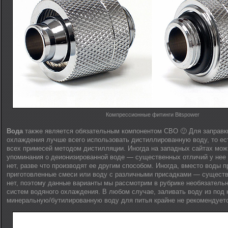
Компрессионные фитинги Bitspower
Вода
также является обязательным компонентом СВО 🙂 Для заправк
охлаждения лучше всего использовать дистиллированную воду, то ес
всех примесей методом дистилляции. Иногда на западных сайтах мож
упоминания о деионизированной воде — существенных отличий у нее
нет, разве что производят ее другим способом. Иногда, вместо воды
приготовленные смеси или воду с различными присадками — существ
нет, поэтому данные варианты мы рассмотрим в рубрике необязатель
систем водяного охлаждения. В любом случае, заливать воду из под 
минеральную/бутилированную воду для питья крайне не рекомендует