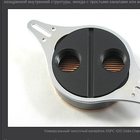
изощренной внутренней структуры, иногда с простыми каналами или 
Универсальный чипсетный ватерблок XSPC X2O Delta Chip