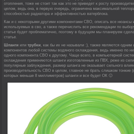
отопления, тоже не стоит так как это не приведет к росту производит
целом, ведь она, в первую очередь, ограничена максимальной тепло
способностью радиатора и эффективностью ватерблока.
Как и с некоторыми другими компонентами СВО, описать все нюансы 
используемых в сво, а также перечислить все рекомендации по выбор
статье будет проблематично, поэтому в будущем мы планируем сдела
статье.
Шланги
или
трубки
, как бы их не называли :), также являются одним
компонентов любой системы водяного охлаждения, ведь именно по ни
одного компонента СВО к другому. Чаще всего, в компьютерной систе
охлаждения применяются шланги изготовленные из ПВХ, реже из сили
популярные заблуждения, размер шланга не оказывает сильного влия
производительность СВО в целом, главное не брать слишком тонкие (
которых меньше 8 миллиметров) шланги и все будет ОК 🙂