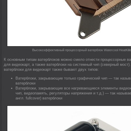
Высокоэффективный процессорный ватерблок Watercool HeatKille
К основным типам ватерблоков можно смело отнести процессорные ва
для видеокарт, а также ватерблоки на системный чип (северный мост)
ватерблоки для видеокарт также бывают двух типов:
Ватерблоки, закрывающие только графический чип — так назыв
ватерблоки
Ватерблоки, закрывающие все нагревающиеся элементы видеок
чип, видеопамять, регуляторы напряжения и т.д.) — так называ
англ. fullcover) ватерблоки