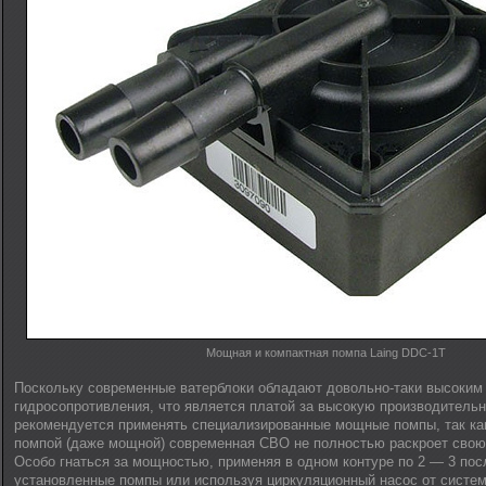
Мощная и компактная помпа Laing DDC-1T
Поскольку современные ватерблоки обладают довольно-таки высоки
гидросопротивления, что является платой за высокую производительн
рекомендуется применять специализированные мощные помпы, так ка
помпой (даже мощной) современная СВО не полностью раскроет свою
Особо гнаться за мощностью, применяя в одном контуре по 2 — 3 по
установленные помпы или используя циркуляционный насос от систе