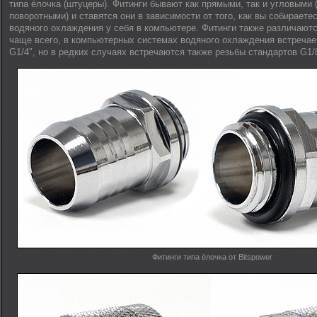
типа ёлочка (штуцеры). Фитинги бывают как прямыми, так и угловыми 
поворотными) и ставятся они в зависимости от того, как вы собирает
водяного охлаждения у себя в компьютере. Фитинги также различаютс
чаще всего, в компьютерных системах водяного охлаждения встречае
G1/4″, но в редких случаях встречаются также резьбы стандартов G1/8
Фитинги типа ёлочка от Bitspower