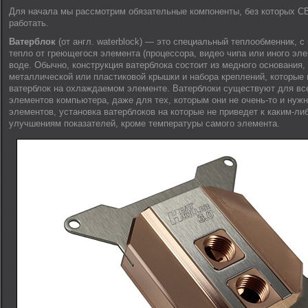
Для начала мы рассмотрим обязательные компоненты, без которых С
работать.
Ватерблок
(от англ. waterblock) — это специальный теплообменник, с
тепло от греющегося элемента (процессора, видео чипа или иного эл
воде. Обычно, конструкция ватерблока состоит из медного основания,
металлической или пластиковой крышки и набора креплений, которые 
ватерблок на охлаждаемом элементе. Ватерблоки существуют для в
элементов компьютера, даже для тех, которым они не очень-то и нужны 
элементов, установка ватерблоков на которые не приведет к каким-л
улучшениям показателей, кроме температуры самого элемента.