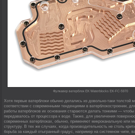
Фулкавер ватерблок EK Waterblocks EK-FC-5970
Хотя первые ватерблоки обычно делались из довольно-таки толстой ме
соответствии с современными тенденциями в ватерблокостроении, д
работы ватерблоков их основания стараются делать тонкими — чтобы
передавалось от процессора к воде. Также, для увеличения поверхно
современных ватерблоках, обычно, применяют микроканальную или м
структуру. В тех же случаях, когда производительность не столь крит
борьба за каждый отыгранный градус, например на системном чипе, в