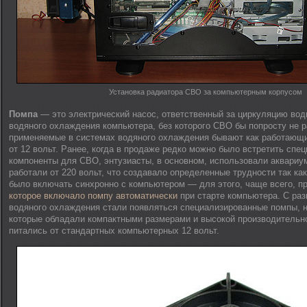
Установка радиатора СВО за компьютерным корпусом
Помпа
— это электрический насос, ответственный за циркуляцию вод
водяного охлаждения компьютера, без которого СВО бы попросту не 
применяемые в системах водяного охлаждения бывают как работающие 
от 12 вольт. Ранее, когда в продаже редко можно было встретить спе
компоненты для СВО, энтузиасты, в основном, использовали аквариу
работали от 220 вольт, что создавало определенные трудности так ка
было включать синхронно с компьютером — для этого, чаще всего, 
которое включало помпу автоматически
при старте компьютера. С ра
водяного охлаждения стали появляться специализированные помпы, н
которые обладали компактными размерами и высокой производительн
питались от стандартных компьютерных 12 вольт.