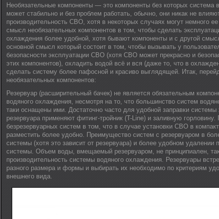
Необязательные компоненты — это компоненты без которых система 
может стабильно и без проблем работать, обычно, они никак не влияю
производительность СВО, хотя в некоторых случаях могут немного е
смысл необязательных компонентов в том, чтобы сделать эксплуатац
охлаждения более удобной, хотя бывают компоненты и с другой смысл
основной смысл который состоит в том, чтобы вызывать у пользовате
безопасности эксплуатации СВО (хотя СВО может прекрасно и безопас
этих компонентов), охладить водой всё и вся (даже то, что в охлажде
сделать систему более пафосной и красиво выглядящей. Итак, перей
необязательных компонентов:
Резервуар (расширительный бачек) не является обязательным компо
водяного охлаждения, несмотря на то, что большинство систем водян
таки оснащены ими. Достаточно часто для удобной заправки системы
резервуара применяют фитинг-тройник (T-Line) и заливную горловину
безрезервуарных систем в том, что в случае установки СВО в компак
разместить более удобно. Преимущество систем с резервуаром в бол
системы (хотя это зависит от резервуара) и более удобном удалении 
системы. Объем воды, вмещаемый резервуаром, не принципиален, так 
производительность системы водяного охлаждения. Резервуары встр
разного размера и формы и выбирать их необходимо по критериям удо
внешнего вида.