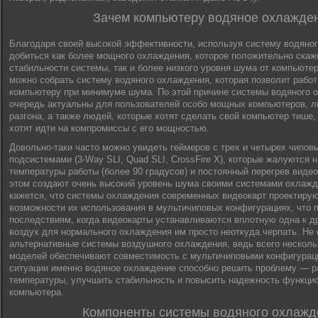
Зачем компьютеру водяное охлажде
Благодаря своей высокой эффективности, используя систему водяно
добиться как более мощного охлаждения, которое положительно скаже
стабильности системы, так и более низкого уровня шума от компьюте
можно собрать систему водяного охлаждения, которая позволит работ
компьютеру при минимуме шума. По этой причине системы водяного 
очередь актуальны для пользователей особо мощных компьютеров, 
разгона, а также людей, которые хотят сделать свой компьютер тише,
хотят идти на компромиссы с его мощностью.
Довольно-таки часто можно увидеть геймеров с трех и четырех чипов
подсистемами (3-Way SLI, Quad SLI, CrossFire X), которые жалуются 
температуры работы (более 90 градусов) и постоянный перегрев видео
этом создают очень высокий уровень шума своими системами охлажд
кажется, что системы охлаждения современных видеокарт проектирую
возможности их использования в мультичиповых конфигурациях, что 
последствиям, когда видеокарты устанавливаются вплотную одна к 
воздух для нормального охлаждения им просто неоткуда черпать. Не 
альтернативные системы воздушного охлаждения, ведь всего несколь
моделей обеспечивают совместимость с мультичиповыми конфигураци
ситуации именно водяное охлаждение способно решить проблему — р
температуры, улучшить стабильность и повысить надежность функци
компьютера.
Компоненты системы водяного охлажд