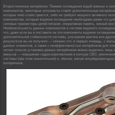
Второстепенные ватерблоки. Помимо охлаждения водой важных и си
компонентов, некоторые энтузиасты ставят дополнительные ватерблок
которые либо слабо греются, либо не требуют мощного активного охл
компонентам, которым водяное охлаждение необходимо разве что для 
силовые транзисторы цепей питания, оперативная память, южный мост
Необязательность данных компонентов в системе водяного охлаждени
что, даже если вы и поставите на эти компоненты водяное охлаждение
дополнительной стабильности системы, улучшения разгона или други
результатов вы не получите — связано это, в первую очередь, с ма
данных элементов, а также с неэффективностью ватерблоков для эти
четких плюсов установки данных ватерблоком можно выделить лишь в
минусов — повышение гидросопротивления в контуре СВО, увеличени
системы (при этом значительное) и, обычно, малая апгрейдопригодно
ватерблоков.