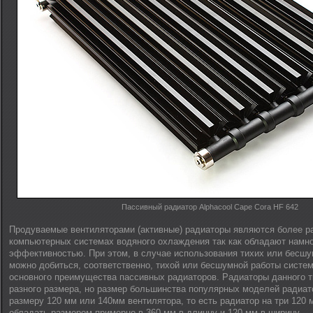
Пассивный радиатор Alphacool Cape Cora HF 642
Продуваемые вентиляторами (активные) радиаторы являются более р
компьютерных системах водяного охлаждения так как обладают намно
эффективностью. При этом, в случае использования тихих или бесшу
можно добиться, соответственно, тихой или бесшумной работы сист
основного преимущества пассивных радиаторов. Радиаторы данного 
разного размера, но размер большинства популярных моделей радиат
размеру 120 мм или 140мм вентилятора, то есть радиатор на три 120 
обладать размером примерно в 360 мм в длинну и 120 мм в ширину —