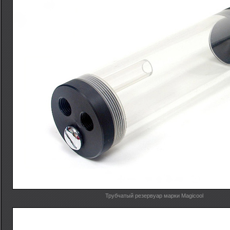
Трубчатый резервуар марки Magicool