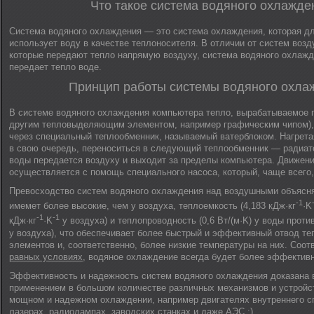
Что такое система водяного охлажде
Система водяного охлаждения — это система охлаждения, которая дл
использует воду в качестве теплоносителя. В отличии от систем воз
которые передают тепло напрямую воздуху, система водяного охлаж
передает тепло воде.
Принцип работы системы водяного охла
В системе водяного охлаждения компьютера тепло, вырабатываемое 
другим тепловыделяющим элементом, например графическим чипом),
через специальный теплообменник, называемый ватерблоком. Нагрета
в свою очередь, переноситься в следующий теплообменник — радиато
воды передается воздуху и выходит за пределы компьютера. Движени
осуществляется с помощь специального насоса, который, чаще всего
Превосходство систем водяного охлаждения над воздушными объясня
-1
имемет более высокие, чем у воздуха, теплоемкость (4,183 кДж·кг
·K
-1
-1
кДж·кг
·K
у воздуха) и теплопроводность (0,6 Вт/(м·K) у воды проти
у воздуха), что обеспечивает более быстрый и эффективный отвод т
элементов и, соответственно, более низкие температуры на них. Соот
равных условиях
, водяное охлаждение всегда будет более эффектив
Эффективность и надежность систем водяного охлаждения доказана 
применением в большом количестве различных механизмов и устройс
мощном и надежном охлаждении, например двигателях внутреннего с
лазерах, радиолампах, заводских станках и даже АЭС :).