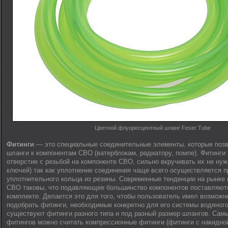
Цветной флуоресцентный шланг Feser Tube
Фитинги
— это специальные соединительные элементы, которые поз
шланги к компонентам СВО (ватерблокам, радиатору, помпе). Фитинги 
отверстие с резьбой на компоненте СВО, сильно вкручивать их не нуж
ключей) так как уплотнение соединения чаще всего осуществляется 
уплотнительного кольца из резины. Современные тенденции на рынк
СВО таковы, что подавляющее большинство компонентов поставляютс
комплекте. Делается это для того, чтобы пользователь имел возможн
подобрать фитинги, необходимые конкретно для его системы водяног
существуют фитинги разного типа и под разный размер шлангов. Сам
фитингов можно считать компрессионные фитинги (фитинги с накидной