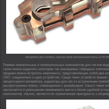
Ватерблок для силовых транзисторов материнской платы от EK Wa
Помимо обязательных и необязательных компонентов для систем вод
также можно выделить категорию так называемых гибридных компонен
продаже можно встретить компоненты, представляющие собой два ил
СВО, соединенных в одно устройство. Среди таких устройств бывают:
процессорного ватерблока, радиаторы для сво со встроенными помпой
распространены помпы, совмещенные с резервуаром. Смысл таких ко
заключается в уменьшении занимаемого места и более удобной устан
компонентов, обычно, является их ограниченная пригодность к апгрей