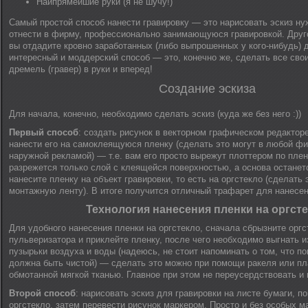
Наипрямейшие руки (я не шучу!)
Самый простой способ нанести гравировку — это нарисовать эскиз ну
отнести в фирму, профессионально занимающуюся гравировкой. Друг
вы отдадите кровно заработанных (либо выпрошенных у кого-нибудь) 
интересный и моддерский способ — это, конечно же, сделать все сво
дремель (гравер) в руки и вперед!
Создание эскиза
Для начала, конечно, необходимо сделать эскиз (куда же без него :))
Первый способ
: создать рисунок в векторном графическом редакторе
нанести его на самоклеящуюся пленку (сделать это могут в любой 
наружной рекламой) — т.е. вам его просто вырежут плоттером по плен
разрежется только слой с клеящейся поверхностью, а основа останет
нанесите пленку на объект гравировки, то есть на оргстекло (сделать
монтажную ленту). В итоге получится отличный трафарет для нанесен
Технология нанесения пленки на оргст
Для удобного нанесения пленки на оргстекло, сначала сбрызните оргс
пульверизатора и приклейте пленку, после чего необходимо выгнать и
пузырьки воздуха и воды (надеюсь, не стоит напоминать о том, что п
должна быть чистой) — сделать это можно при помощи ракеля или пл
обмотанной мягкой тканью. Главное при этом не переусердствовать и 
Второй способ
: нарисовать эскиз для гравировки на листе бумаги, п
оргстекло, затем перевести рисунок маркером. Просто и без особых м