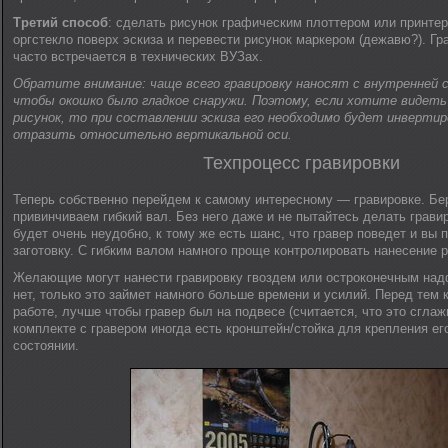
Третий способ
: сделать рисунок графическим плоттером или принте
оргстекло поверх эскиза и перевести рисунок маркером (дежавю?). Г
часто встречается в технических ВУЗах.
Обратите внимание: чаще всего гравировку наносят с внутренней 
чтобы окошко было гладкое снаружи. Поэтому, если хотите видеть
рисунок, то при составлении эскиза его необходимо будет инвертир
отразить относительно вертикальной оси.
Техпроцесс гравировки
Теперь собственно перейдем к самому интересному — гравировке. Бер
привинчиваем гибкий вал. Без него даже и не пытайтесь делать грави
будет очень неудобно, к тому же есть шанс, что гравер поведет и вы
заготовку. С гибким валом намного проще контролировать нанесение р
Желающие могут нанести гравировку гвоздем или остроконечным на
нет, только это займет намного больше времени и усилий. Перед тем к
работе, лучше чтобы гравер был на подвесе (считается, что это сглаж
комплекте с гравером иногда есть кронштейн/стойка для крепления е
состоянии.