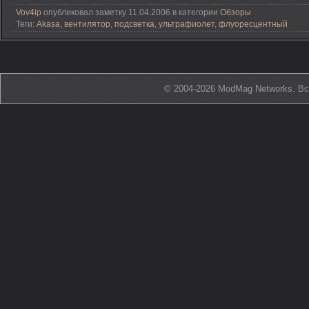
Vov4ip
опубликовал заметку 11.04.2006 в категории
Обзоры
Теги:
Akasa
,
вентилятор
,
подсветка
,
ультрафиолет
,
флуоресцентный
© 2004-2026 ModMag Networks. В