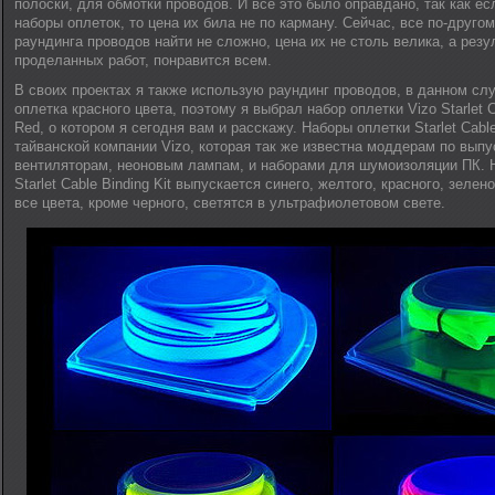
полоски, для обмотки проводов. И все это было оправдано, так как е
наборы оплеток, то цена их била не по карману. Сейчас, все по-друго
раундинга проводов найти не сложно, цена их не столь велика, а резу
проделанных работ, понравится всем.
В своих проектах я также использую раундинг проводов, в данном сл
оплетка красного цвета, поэтому я выбрал набор оплетки Vizo Starlet C
Red, о котором я сегодня вам и расскажу. Наборы оплетки Starlet Cabl
тайванской компании Vizo, которая так же известна моддерам по вып
вентиляторам, неоновым лампам, и наборами для шумоизоляции ПК. 
Starlet Cable Binding Kit выпускается синего, желтого, красного, зелено
все цвета, кроме черного, светятся в ультрафиолетовом свете.