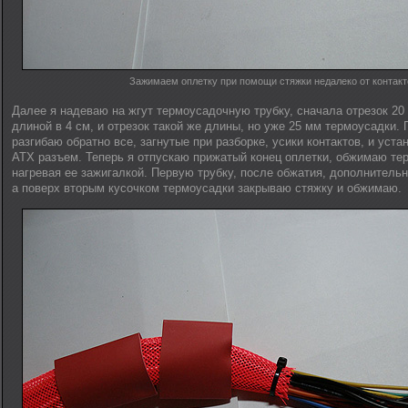
Зажимаем оплетку при помощи стяжки недалеко от контакт
Далее я надеваю на жгут термоусадочную трубку, сначала отрезок 20
длиной в 4 см, и отрезок такой же длины, но уже 25 мм термоусадки. 
разгибаю обратно все, загнутые при разборке, усики контактов, и уст
ATX разъем. Теперь я отпускаю прижатый конец оплетки, обжимаю те
нагревая ее зажигалкой. Первую трубку, после обжатия, дополнитель
а поверх вторым кусочком термоусадки закрываю стяжку и обжимаю.