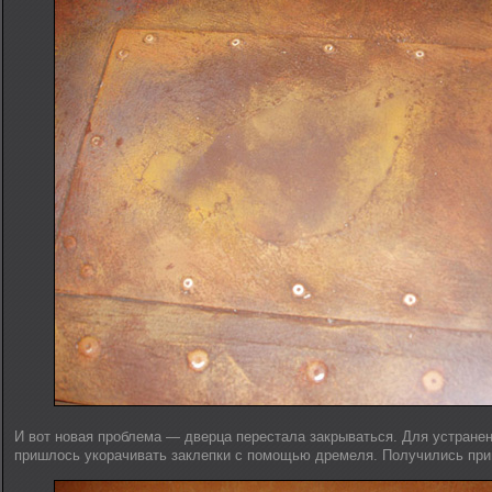
И вот новая проблема — дверца перестала закрываться. Для устранен
пришлось укорачивать заклепки с помощью дремеля. Получились пр