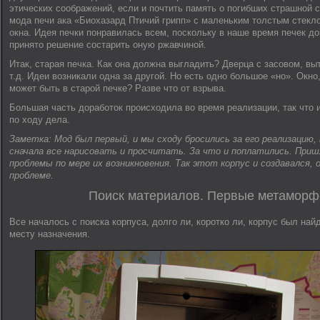
этических соображений, если и почтить память о погибших страшной см
мода печи ака «Биохазард Птичий грипп» с маленьким толстым стекл
окна. Идея печки понравилась всем, поскольку в наше время печек д
принято решение состарить оную ржавчиной.
Итак, старая печка. Как она должна выгладить? Дверца с засовом, вы
т.д. Идеи возникали одна за другой. Но есть одно большое «но». Окно,
может быть в старой печке? Разве что от взрыва.
Большая часть доработок происходила во время реализации, так что 
по ходу дела.
Заметка: Мод был первый, и мы сходу бросились за его реализацию
сначала все нарисовать и просчитать. За что и поплатились. При
проблемы по мере их возникновения. Так этот корпус и создавался, 
проблеме.
Поиск материалов. Первые метамор
Все началось с поиска корпуса, долго ли, коротко ли, корпус был най
месту назначения.