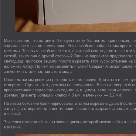
Мы понимали, что оставить боковую стенку без вентиляции нельзя, но
задуманное у нас не получалось. Решение было найдено: мы просто 
местами. Теперь у нас была стенка, с которой можно делать все что у
сеткой, зачем она с другой стороны? Один из вариантов предполагал 
светодиод, но позже решили просто вырезать этот кусок (отмечен на 
наложить латку. Но чем ее закрепить? Клей? Сварка? А может заклепк
заклепки и стали частью этого мода.
После латки мы решили проклепать и сам корпус. Для этого в нем ну
отверстия. Сделать это дремлем не получилось. Базовые сверла были
приобретенное сверло сильно ходило и, в целом, вело себя «плохо»,
дрелью (диаметр больших клепок 4,8 мм, маленьких — 3,2 мм).
На левой боковине были нарисованы, а затем вырезаны дыра (после ч
загнуты) и отверстие для вентиляции. Позже его закрыли стандартны
в черный.
Заклепки ставили обычным заклепщиком, который можно найти в люб
магазине.