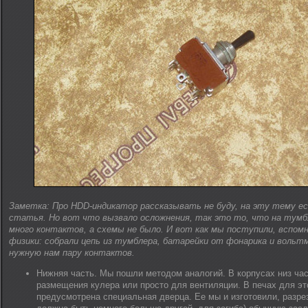
Заметка: Про HDD-индикатор рассказывать не буду, на эту тему е
статья. Но вот что вызвало осложнения, так это то, что на тумб
много контактов, а схемы не было. И вот как мы поступили, вспом
физики: собрали цепь из тумблера, батарейки от фонарика и вольт
нужную нам пару контактов.
Нижняя часть. Мы пошли методом аналогий. В корпусах низ ча
размещения кулера или просто для вентиляции. В печах для эт
предусмотрена специальная дверца. Ее мы и изготовили, разрез