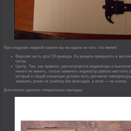
При создании лицевой панели мы исходили из того, что имеем:
Верхняя часть для CD-привода. Ее решили превратить в заслон
петли.
Центр. Там, как правило, располагаются индикаторы и выключ
ничего не менять, только заменить индикатор работы жесткого 
который в общей концепции должен быть датчиком температуры
заменить power на тумблер без фиксации, а reset — на кнопку.
Для кнопок сделали специальную накладку.