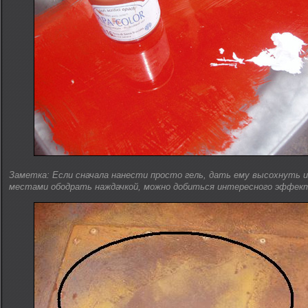
Заметка: Если сначала нанести просто гель, дать ему высохнуть и
местами ободрать наждачкой, можно добиться интересного эффек