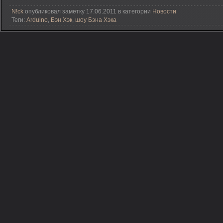
N!ck
опубликовал заметку 17.06.2011 в категории
Новости
Теги:
Arduino
,
Бэн Хэк
,
шоу Бэна Хэка