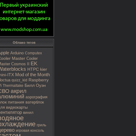
Облако тегов
Apple
Arduino
Computex
ooler Master
Cooler
EK
aster Cosmos II
Waterblocks
HTPC
kier
Mod of the Month
ini-ITX
octua
Raspberry
quizz_kid
i
Билл Оуэн
Thermaltake
акрил
СВО
алюминий
аэрография
блок питания
ватерблок
ля видеокарты
вентилятор
винил
водяное
охлаждение
гриль
дерево
игровая консоль
кастом