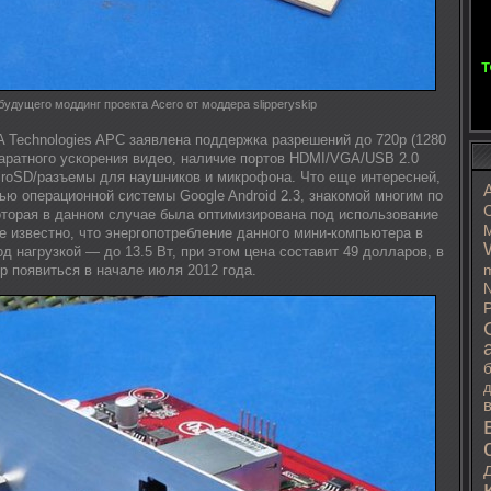
удущего моддинг проекта Acero от моддера slipperyskip
A Technologies APC заявлена поддержка разрешений до 720p (1280
паратного ускорения видео, наличие портов HDMI/VGA/USB 2.0
icroSD/разъемы для наушников и микрофона. Что еще интересней,
ю операционной системы Google Android 2.3, знакомой многим по
C
торая в данном случае была оптимизирована под использование
M
е известно, что энергопотребление данного мини-компьютера в
од нагрузкой — до 13.5 Вт, при этом цена составит 49 долларов, в
m
р появиться в начале июля 2012 года.
N
P
д