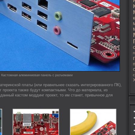
п
с
Кастомная алюминиевая панель с разъемами
атеринской платы (или правильнее сказать интегрированного ПК),
 проекта также будут компактными. Что до материала, из
 данный кастом моддинг проект, то им станет, привычное для