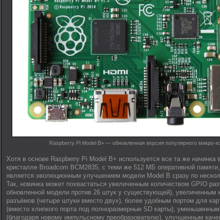
Raspberry Pi Model B+ — обновленная версия популярного микро-
Хотя в основе Raspberry Pi Model B+ используется все та же начинка 
кристалле Broadcom BCM2835, с теми же 512 МБ оперативной памяти
является эволюционным улучшением модели Model B сразу по неско
Так, новинка может похвастаться увеличенным количеством GPIO раз
обновленной модели против 26 штук у существующей), увеличенным
разъёмов (четыре штуки вместо двух), более удобным портом для кар
(вместо хлипкого порта под полноразмерные SD карты), уменьшенным
(благодаря новому импульсному преобразователю), улучшенным каче