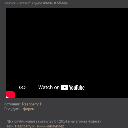
прикрепленный видео-анонс и обзор.
Источник:
Raspberry Pi
Обсудить:
форум
N!ck
опубликовал заметку 28.07.2014 в категории
Новости
Теги:
Raspberry Pi
,
мини-компьютер