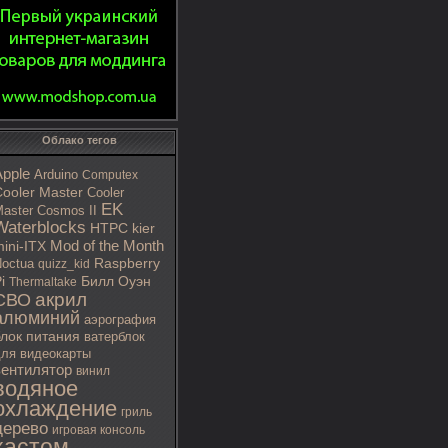
Облако тегов
Apple
Arduino
Computex
ooler Master
Cooler
EK
aster Cosmos II
Waterblocks
HTPC
kier
Mod of the Month
ini-ITX
octua
Raspberry
quizz_kid
i
Билл Оуэн
Thermaltake
акрил
СВО
алюминий
аэрография
блок питания
ватерблок
ля видеокарты
вентилятор
винил
водяное
охлаждение
гриль
дерево
игровая консоль
кастом