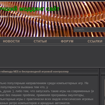
учший моддинг сайт
ернет-журнал о моддинге
НОВОСТИ
СТАТЬИ
ФОРУМ
ССЫЛКИ
 геймпада NES в беспроводной игровой контроллер
льно популярным направлением среди компьютерных игр. Не
 популярности вызвана тем что, у
душа :), либо тем, что запускать такие игры на современных (и
жно без лишних проблем, применяя программы эмуляторы,
пьютерные игры с практически всех видов классических игровых
разных ретро компьютеров и аркадных автоматов.