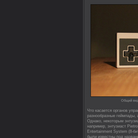
Общий вид
Что касается органов упр
разнообразные геймпады, а
Однако, некоторым энтузиа
например, энтузиаст Pietr
Entertainment System (8-б
были известны под назван