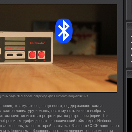
 геймпада NES после апгрейда для Bluetooth подключения
авления, то эмуляторы, чаще всего, поддерживают самые
 также клавиатуру и мышь, поэтому есть из чего выбрать.
стам хочется играть в ретро игры, на ретро периферии. Так,
onet решил модифицировать классический геймпад от Nintendo
итная консоль, клоны которой на рынках бывшего СССР чаще всего
ием «Денди») для беспроводного подключения к современным