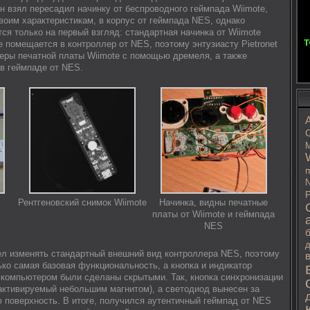
н взял пересадил начинку от беспроводного геймпада Wiimote,
воим характеристикам, в корпус от геймпада NES, однако
ся только на первый взгляд: стандартная начинка от Wiimote
е помещается в контроллер от NES, поэтому энтузиасту Pietronet
ры печатной платы Wiimote с помощью дремеля, а также
 в геймпаде от NES.
C
M
m
N
P
Рентгеновский снимок Wiimote
Начинка, видны печатные
платы от Wiimote и геймпада
NES
д
отел изменять стандартный внешний вид контроллера NES, поэтому
ько самая базовая функциональность, а кнопка и индикатор
 компьютером были сделаны скрытыми. Так, кнопка синхронизации
(активируемый небольшим магнитом), а светодиод вынесен за
поверхность. В итоге, получился аутентичный геймпад от NES