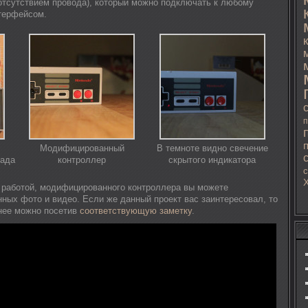
отсутствием провода), который можно подключать к любому
нтерфейсом.
п
Модифицированный
В темноте видно свечение
пада
контроллер
скрытого индикатора
с
 работой, модифицированного контроллера вы можете
нных фото и видео. Если же данный проект вас заинтересовал, то
нее можно посетив
соответствующую заметку
.