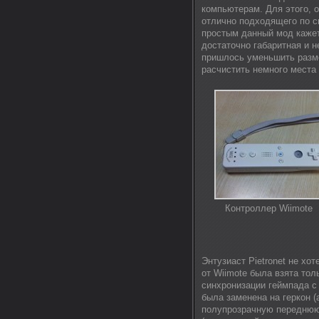
компьютерам. Для этого, о
отлично подходящего по с
простым данный мод кажет
достаточно габаритная и н
пришлось уменьшить разме
расчистить немного места
Контроллер Wiimote
Энтузиаст Pietronet не х
от Wiimote была взята тол
синхронизации геймпада с
была заменена на геркон 
полупрозрачную переднюю 