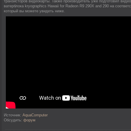
транзисторов видеокарты. Также производитель уже подготовил видео
ватерблока kryographics Hawaii for Radeon R9 290X and 290 на соотве
который вы можете увидеть ниже.
Источник:
AquaComputer
Обсудить:
форум