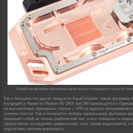
Общий вид фулкавер ватерблока AquaComputer kryographics Hawaii for Rade
Как и большинство других продуктов AquaComputer, новые фулкавер 
kryographics Hawaii for Radeon R9 290X and 290 производятся в Герма
на высокоточных фрезерных станках с ЧПУ из единого килограммовог
степени очистки. Как и полагается любому нормальному фулкавер ват
закрывает собой не только графический чип, а всю поверхность виде
эффективное охлаждение графическому чипу, чипам видеопамяти, а 
подсистемы питания видеокарты.