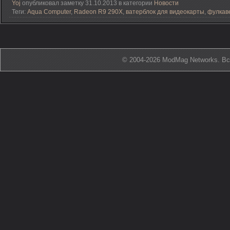
Yoj
опубликовал заметку 31.10.2013 в категории
Новости
Теги:
Aqua Computer
,
Radeon R9 290X
,
ватерблок для видеокарты
,
фулкав
© 2004-2026 ModMag Networks. В