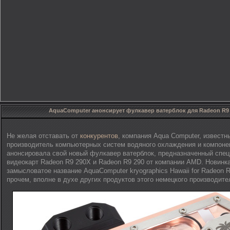
AquaComputer анонсирует фулкавер ватерблок для Radeon R9 
Не желая отставать от
конкурентов
, компания Aqua Computer, известн
производитель компьютерных систем водяного охлаждения и компонен
анонсировала свой новый фулкавер ватерблок, предназначенный спе
видеокарт Radeon R9 290X и Radeon R9 290 от компании AMD. Новинк
замысловатое название AquaComputer kryographics Hawaii for Radeon R
прочем, вполне в духе других продуктов этого немецкого производите