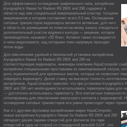
Для эффективного охлаждения графического чипа, ватерблоки
kryographics Hawaii for Radeon R9 290X and 290 содержат в
области над ним специальный микроканальный кластер, толщина
микроканалов в котором составляет всего 0.5 мм. Охлаждение
силовых транзисторов видеокарты является активным, для чего
в область их размещения по плексигласовому каналу отводиться
дополнительный участок водяного контура — решение, которое
производитель называет «3D flow». Активно также охлаждаются
и чипы видеопамяти, над которыми тоже напрямую проходит
поток воды.
Для обеспечения удобной и безопасной установки ватерблоков
kryographics Hawaii for Radeon R9 290X and 290 на
соответствующие видеокарты, инженеры компании AquaComputer сна
ватерблоки специальными проставками из никелированной латуни, ко
роль ограничителей для крепежных винтов, которые не позволяют пер
повредить видеокарту. Делая ставку на высокую точность изготовлен
ватерблоков, AquaComputer заявляет, что при установке kryographics H
290X and 290 нет необходимости использовать термопрокладки для ч
— достаточно использовать термопасту. Все контактные поверхности
отполированы для обеспечения наилучшего контакта с видеокартой. Н
охлаждение силовых транзисторов все равно происходит через термо
Как и с другими фулкавер ватерблоками марки AquaComputer,
новые ватерблоки kryographics Hawaii for Radeon R9 290X and 290
обладают двумя парами отверстий для фитингов (по паре
отверстий в одну из сторон) со стандартной резьбой G1/4″, что