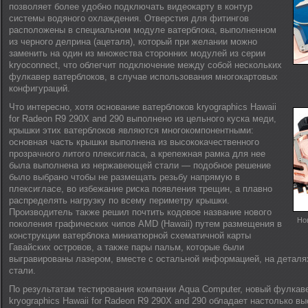
позволяет более удобно подключать видеокарту в контур
системы водяного охлаждения. Отверстия для фитингов
расположены в специальном модуле ватерблока, выполненном
из черного делрина (ацеталя), который при желании можно
заменить на один из множества сторонних модулей из серии
kryoconnect, что облегчит подключение между собой нескольких
фулкавер ватерблоков, в случае использования многокартовых
конфигураций.
Что интересно, хотя основание ватерблоков kryographics Hawaii
for Radeon R9 290X and 290 выполнено из цельного куска меди,
крышки этих ватерблоков являются многокомпонентными:
основная часть крышки выполнена из высококачественного
прозрачного литого плексигласа, а крепежная рамка для нее
была выполнена из нержавеющей стали — подобное решение
было выбрано чтобы не размещать резьбу напрямую в
плексигласе, во избежание риска появления трещин, а плавно
распределять нагрузку по всему периметру крышки.
Производитель также решил почтить кодовое название нового
Но
поколения графических чипов AMD (Hawaii) путем размещения в
конструкции ватерблока миниатюрной схематичной карты
Гавайских островов, а также пары пальм, которые были
выгравированы лазером, вместе с остальной информацией, на детал
стали.
По результатам тестирования компании Aqua Computer, новый фулкав
kryographics Hawaii for Radeon R9 290X and 290 обладает настолько в