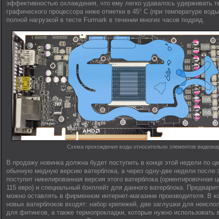
эффективностью охлаждения, что ему легко удавалось удерживать т
графического процессора ниже отметки в 45° C (при температуре воды
полной нагрузкой в тесте Furmark в течении многих часов подряд.
Схема прохождения воды относительно элементов видеока
В продажу новинка должна будет поступить в конце этой недели по цен
обычную медную версию ватерблока, а через одну-две недели после 
поступит никелированная версия этого ватерблока (ориентировочная ц
115 евро) и специальный бэкплейт для данного ватерблока. Предвари
можно оставлять в фирменном интернет-магазине производителя. В к
новых ватерблоков входят: набор крепежей, две заглушки для неиспо
для фитингов, а также термопрокладки, которые нужно использовать 