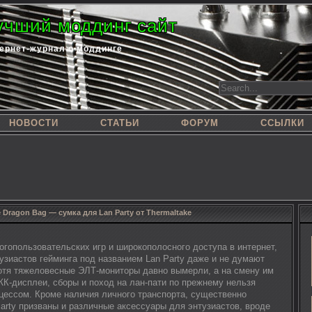
учший моддинг сайт
ернет-журнал о моддинге
НОВОСТИ
СТАТЬИ
ФОРУМ
ССЫЛКИ
e Dragon Bag — сумка для Lan Party от Thermaltake
огопользовательских игр и широкополосного доступа в интернет,
узиастов гейминга под названием Lan Party даже и не думают
хотя тяжеловесные ЭЛТ-мониторы давно вымерли, а на смену им
ЖК-дисплеи, сборы и поход на лан-пати по прежнему нельзя
цессом. Кроме наличия личного транспорта, существенно
arty призваны и различные аксессуары для энтузиастов, вроде