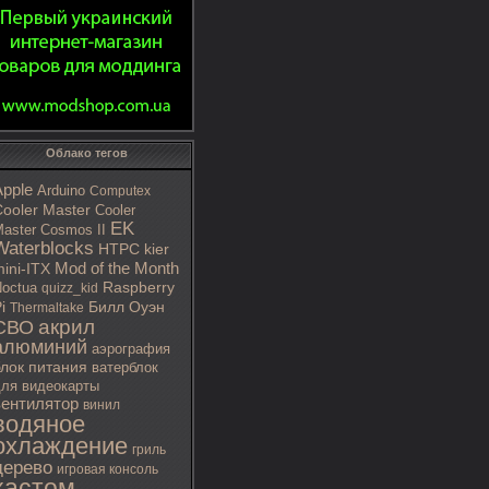
Облако тегов
Apple
Arduino
Computex
ooler Master
Cooler
EK
aster Cosmos II
Waterblocks
HTPC
kier
Mod of the Month
ini-ITX
octua
Raspberry
quizz_kid
i
Билл Оуэн
Thermaltake
акрил
СВО
алюминий
аэрография
блок питания
ватерблок
ля видеокарты
вентилятор
винил
водяное
охлаждение
гриль
дерево
игровая консоль
кастом