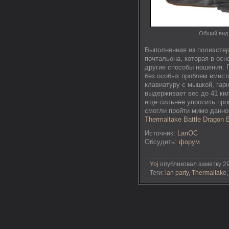
Общий вид 
Выполненная из полиэстера
почтальона, которая в осн
другие способы ношения. П
без особых проблем вмест
клавиатуру с мышкой, гарн
выдерживает вес до 41 ки
еще сильнее упросить про
смогли пройти мимо данно
Thermaltake Battle Dragon 
Источник:
LanOC
Обсудить:
форум
Yoj
опубликовал заметку 29
Теги:
lan party
,
Thermaltake