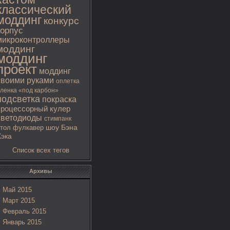
классический
моддинг
конкурс
корпус
микроконтроллеры
моддинг
моддинг
проект
моддинг
своими руками
оплетка
ленка «под карбон»
подсветка
покраска
процессорный кулер
светодиоды
стимпанк
тол
фулкавер
шоу Бэна
Хэка
Список всех тегов
Архивы
Май 2015
Март 2015
Февраль 2015
Январь 2015