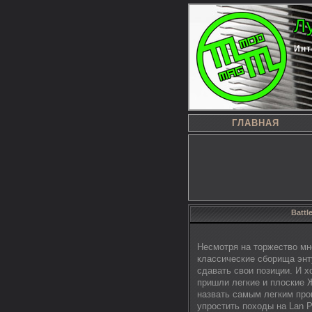
Л
Инт
ГЛАВНАЯ
Battl
Несмотря на торжество мн
классические сборища энт
сдавать свои позиции. И 
пришли легкие и плоские 
назвать самым легким про
упростить походы на Lan P