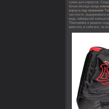
сумок для корпусов. Созд
более месяца назад
компа
корпуса под названием Tra
частности, выдерживала ве
ведь геймерский компьюте
Thermaltake и решили созд
вместить в себя все, за и