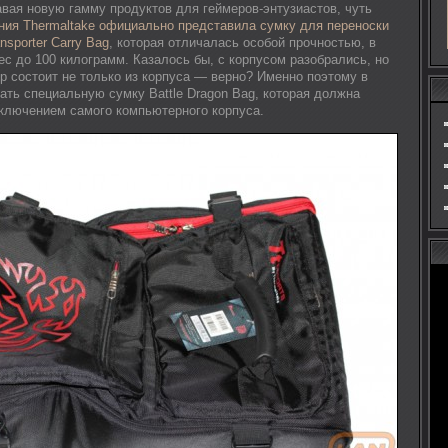
авая новую гамму продуктов для геймеров-энтузиастов, чуть
ния Thermaltake официально представила сумку для переноски
nsporter Carry Bag
, которая отличалась особой прочностью, в
с до 100 килограмм. Казалось бы, с корпусом разобрались, но
р состоит не только из корпуса — верно? Именно поэтому в
ать специальную сумку Battle Dragon Bag, которая должна
сключением самого компьютерного корпуса.