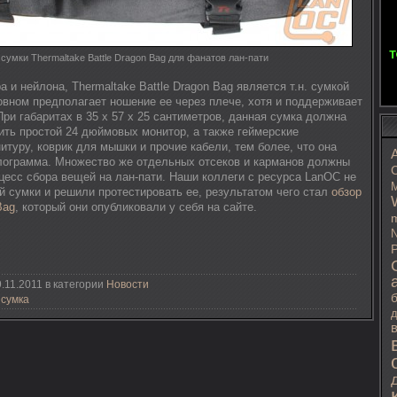
сумки Thermaltake Battle Dragon Bag для фанатов лан-пати
 и нейлона, Thermaltake Battle Dragon Bag является т.н. сумкой
овном предполагает ношение ее через плече, хотя и поддерживает
ри габаритах в 35 x 57 x 25 сантиметров, данная сумка должна
ить простой 24 дюймовых монитор, а также геймерские
итуру, коврик для мышки и прочие кабели, тем более, что она
лограмма. Множество же отдельных отсеков и карманов должны
C
цесс сбора вещей на лан-пати. Наши коллеги с ресурса LanOC не
M
й сумки и решили протестировать ее, результатом чего стал
обзор
Bag
, который они опубликовали у себя на сайте.
m
N
P
.11.2011 в категории
Новости
,
сумка
д