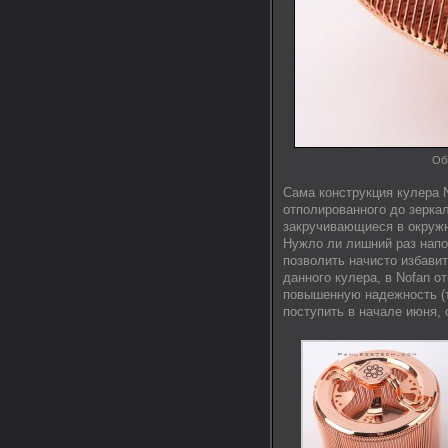
Об
Сама конструкция кулера 
отполированного до зеркал
закручивающиеся в окружн
Нужло ли лишний раз напо
позволить начисто избави
данного кулера, в Nofan о
повышенную надежность (т
поступить в начале июня, 