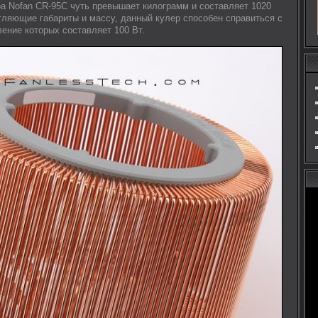
а Nofan CR-95C чуть превышает килограмм и составляет 1020
тляющие габариты и массу, данный кулер способен справиться с
ение которых составляет 100 Вт.