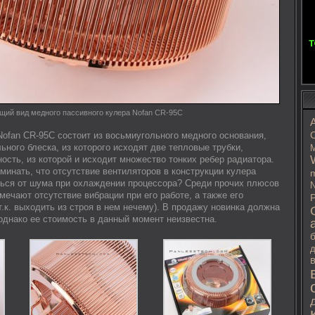
щий вид медного пассивного кулера Nofan CR-95C
Nofan CR-95C состоит из восьмиугольного медного основания,
C
ьного блеска, из которого исходят две тепловые трубки,
M
ость, из которой и исходит множество тонких ребер радиатора.
минать, что отсутствие вентиляторов в конструкции кулера
m
ться от шума при охлаждении процессора? Среди прочих плюсов
N
тмечают отсутствие вибрации при его работе, а также его
P
.к. выходить из строя в нем нечему). В продажу новинка должна
однако ее стоимость в данный момент неизвестна.
д