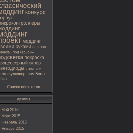
классический
моддинг
конкурс
корпус
микроконтроллеры
моддинг
моддинг
проект
моддинг
своими руками
оплетка
ленка «под карбон»
подсветка
покраска
процессорный кулер
светодиоды
стимпанк
тол
фулкавер
шоу Бэна
Хэка
Список всех тегов
Архивы
Май 2015
Март 2015
Февраль 2015
Январь 2015