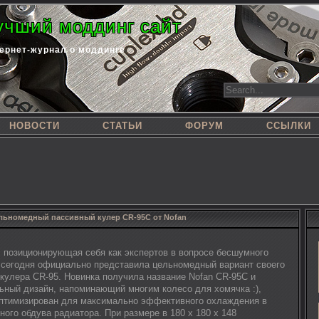
учший моддинг сайт
ернет-журнал о моддинге
НОВОСТИ
СТАТЬИ
ФОРУМ
ССЫЛКИ
льномедный пассивный кулер CR-95C от Nofan
, позиционирующая себя как экспертов в вопросе бесшумного
 сегодня официально представила цельномедный вариант своего
 кулера CR-95. Новинка получила название Nofan CR-95C и
ьный дизайн, напоминающий многим колесо для хомячка :),
оптимизирован для максимально эффективного охлаждения в
ного обдува радиатора. При размере в 180 x 180 x 148