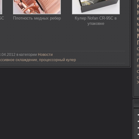
5C
Плотность медных ребер
Кулер Nofan CR-95C в
упаковке
.04.2012 в категории
Новости
п
ассивное охлаждение
,
процессорный кулер
с