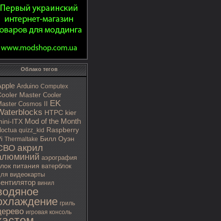
Облако тегов
Apple
Arduino
Computex
ooler Master
Cooler
EK
aster Cosmos II
Waterblocks
HTPC
kier
Mod of the Month
ini-ITX
octua
Raspberry
quizz_kid
i
Билл Оуэн
Thermaltake
акрил
СВО
алюминий
аэрография
блок питания
ватерблок
ля видеокарты
вентилятор
винил
водяное
охлаждение
гриль
дерево
игровая консоль
кастом