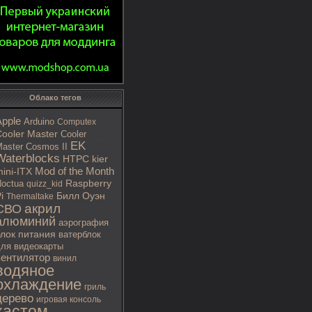
Облако тегов
Apple
Arduino
Computex
ooler Master
Cooler
EK
aster Cosmos II
Waterblocks
HTPC
kier
Mod of the Month
ini-ITX
octua
Raspberry
quizz_kid
i
Билл Оуэн
Thermaltake
акрил
СВО
алюминий
аэрография
блок питания
ватерблок
ля видеокарты
вентилятор
винил
водяное
охлаждение
гриль
дерево
игровая консоль
кастом