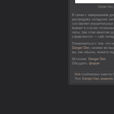
Danger Den,
В связи с завершением де
распродажу складских запа
составляет внушительных 
бывает в случае тотальны
часы, при этом ажиотаж до
справляются — сайт попер
Ознакомиться с тем, что 
Danger Den
, своими же мы
вы, как обычно, можете по
Источник:
Danger Den
Обсудить:
форум
N!ck
опубликовал заметку 0
Теги:
Danger Dan
,
водяное