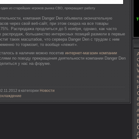
 один из старейших игроков рынка СВО, прекращает работу
ятельности, компания Danger Den объявила окончательную
сов через свой веб-сайт, при этом скидка на все товары
75%. Распродажа продлиться до 5 ноября, однако, как часто
х распродаж, большинство интересных позиций размели в первые
стиг таких масштабов, что сервера Danger Den с трудом с ним
еменно то тормозит, то вообще «лежит».
осталось в наличии можно посетив
интернет-магазин компании
слями по поводу прекращения деятельности компании Danger Den
C
делиться у нас на форуме.
M
m
N
P
2.11.2012 в категории
Новости
 охлаждение
д