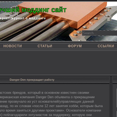
учший моддинг сайт
ернет-журнал о моддинге
НОВОСТИ
СТАТЬИ
ФОРУМ
ССЫЛКИ
Danger Den прекращает работу
астских брендов, который в основном известнен своими
ериканская компания Danger Den объявила о прекращении
ение прозвучало из уст основателей/управляющих данной
азад, по их словам «после 12 лет занятия хобби, которым была
шло время заняться другими проектами». Основатели компании
kk) поблагодарили энтузиастов за поддержку, которую они