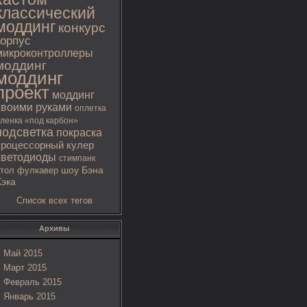
классический
моддинг
конкурс
корпус
микроконтроллеры
моддинг
моддинг
проект
моддинг
своими руками
оплетка
ленка «под карбон»
подсветка
покраска
процессорный кулер
светодиоды
стимпанк
тол
фулкавер
шоу Бэна
Хэка
Список всех тегов
Архивы
Май 2015
Март 2015
Февраль 2015
Январь 2015