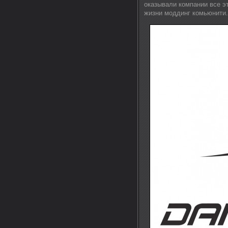
оказывали компании все эт
жизни моддинг комьюнити.