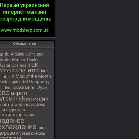
Облако тегов
Apple
Arduino
Computex
ooler Master
Cooler
EK
aster Cosmos II
Waterblocks
HTPC
kier
Mod of the Month
ini-ITX
octua
Raspberry
quizz_kid
i
Билл Оуэн
Thermaltake
акрил
СВО
алюминий
аэрография
блок питания
ватерблок
ля видеокарты
вентилятор
винил
водяное
охлаждение
гриль
дерево
игровая консоль
кастом