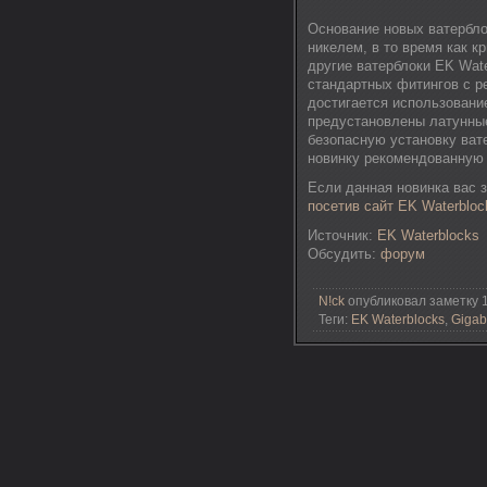
Основание новых ватербло
никелем, в то время как к
другие ватерблоки EK Wate
стандартных фитингов с ре
достигается использовани
предустановлены латунные
безопасную установку ват
новинку рекомендованную 
Если данная новинка вас 
посетив сайт EK Waterbloc
Источник:
EK Waterblocks
Обсудить:
форум
N!ck
опубликовал заметку 1
Теги:
EK Waterblocks
,
Gigab