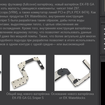
ному фулкавер (fullcover) ватерблоку, новый ватерблок EK-FB GA
 хоть малость греющиеся компоненты: чипсет Intel Z87,
сора (VRM), а также коммутатор линий PCI-e (PLX PEX 8474). Как
енных продуктах EK Waterblocks, внутренняя конструкция
niper 5 была разработана таким образом, дабы поток воды
ентами, выделяющими тепло, с целью обеспечения им
 охлаждения. Кроме того, внутренняя конструкция ватерблока
ивлением водяному потоку, что позволяет использовать данные
О даже без мощной помпы. Также, что более актуально для многих
одобного подхода при разработке позволяет в итоге использовать
оков в одном контуре с одной средне— или высокомощной
Общий вид нового ватерблока
Основание нового ватерблока
EK-FB GA G1.Sniper 5
от EK Waterblocks