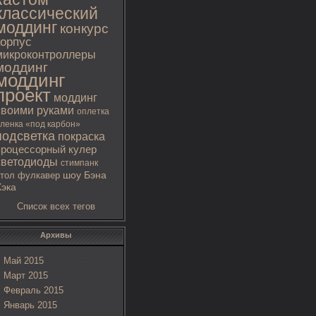
классический
моддинг
конкурс
корпус
микроконтроллеры
моддинг
моддинг
проект
моддинг
своими руками
оплетка
ленка «под карбон»
подсветка
покраска
процессорный кулер
светодиоды
стимпанк
тол
фулкавер
шоу Бэна
Хэка
Список всех тегов
Архивы
Май 2015
Март 2015
Февраль 2015
Январь 2015