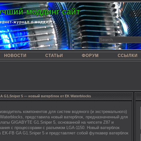
учший моддинг сайт
ернет-журнал о моддинге
НОВОСТИ
СТАТЬИ
ФОРУМ
ССЫЛКИ
A G1.Sniper 5 — новый ватерблок от EK Waterblocks
изводитель компонентов для систем водяного (и экстремального)
Waterblocks, представила новый ватерблок, предназначенный для
латы GIGABYTE G1.Sniper 5, основанной на чипсете Z87 и
вания с процессорами с разъемом LGA-1150. Новый ватерблок
s EK-FB GA G1.Sniper 5 и представляет собой фулкавер ватерблок