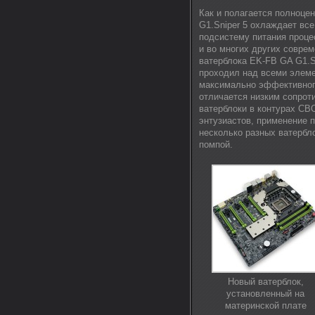
Как и полагается полноцен
G1.Sniper 5 охлаждает все
подсистему питания процес
и во многих других соврем
ватерблока EK-FB GA G1.S
проходил над всеми элем
максимально эффективного
отличается низким сопрот
ватерблоки в контурах СВ
энтузиастов, применение п
несколько разных ватербл
помпой.
Новый ватерблок,
установленный на
материнской плате