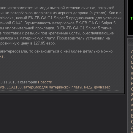
ков изготовляется из меди высокой степени очистки, покрытой
рышки ватерблоков делаются из черного делрина (ацеталя). Как и в
rblocks, новый EK-FB GA G1.Sniper 5 предназначен для установки
зьбой G1/4″. Герметичность ватерблоков EK-FB GA G1.Sniper 5
ем уплотнительной прокладки. В EK-FB GA G1.Sniper 5 также
 проставки с резьбой под крепежные болты, обеспечивающие
ерблока на материнскую плату. Производитель установил на
розничную цену в 127.95 евро.
заинтересовала, то ознакомиться с ней более детально можно
ks
.
C
M
m
N
3.11.2013 в категории
Новости
P
yte
,
LGA1150
,
ватерблок для материнской платы
,
медь
,
фулкавер
д