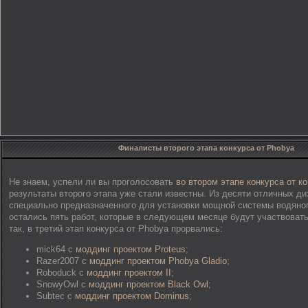
Финалисты второго этапа конкурса от Phobya
Не знаем, успели ли вы проголосовать
во втором этапе
конкурса от к
результаты второго этапа уже стали известны. Из десяти отличных ди
специально предназначенного для установки мощной системы водяно
остались пять работ, которые в следующем месяце будут участвовать
так, в третий этап конкурса от Phobya прорвались:
mick64 с
моддинг проектом Proteus
;
Razer2007 с
моддинг проектом Phobya Gladio
;
Roboduck с
моддинг проектом II
;
SnowyOwl с
моддинг проектом Black Owl
;
Subtec с
моддинг проектом Dominus
;