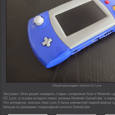
Общий вид моддинг проекта GC Lynx
Энтузиаст Akira решил помирить старых соперников Atari и Nintendo с
GC Lynx, в основе которого лежит начинка Nintendo GameCube, а корпус 
Что интересно, консоль Atari Lynx II была компактней первой версии L
больше по размерам стационарной консоли GameCube.