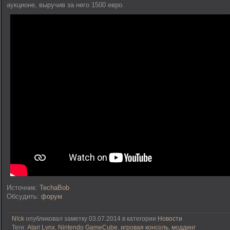
аукционе, выручив за него 1500 евро.
Источник:
TechaBob
Обсудить:
форум
N!ck
опубликовал заметку 03.07.2014 в категории
Новости
Теги:
Atari Lynx
,
Nintendo GameCube
,
игровая консоль
,
моддинг