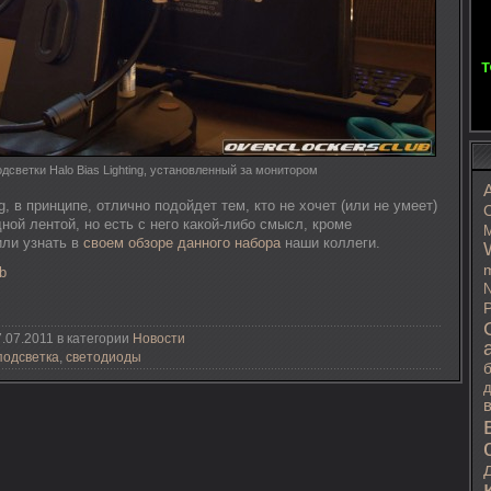
дсветки Halo Bias Lighting, установленный за монитором
ing, в принципе, отлично подойдет тем, кто не хочет (или не умеет)
C
ной лентой, но есть с него какой-либо смысл, кроме
M
или узнать в
своем обзоре данного набора
наши коллеги.
m
b
N
P
.07.2011 в категории
Новости
подсветка
,
светодиоды
д