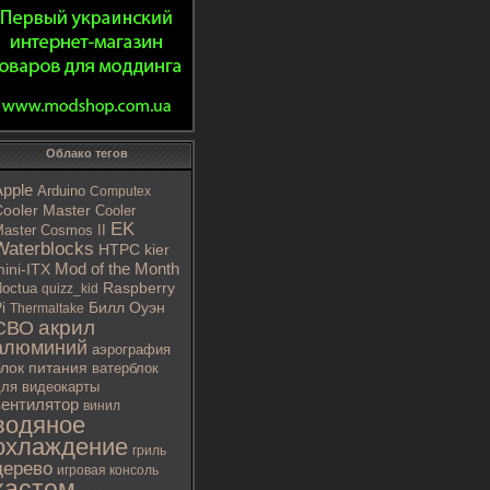
Облако тегов
Apple
Arduino
Computex
ooler Master
Cooler
EK
aster Cosmos II
Waterblocks
HTPC
kier
Mod of the Month
ini-ITX
octua
Raspberry
quizz_kid
i
Билл Оуэн
Thermaltake
акрил
СВО
алюминий
аэрография
блок питания
ватерблок
ля видеокарты
вентилятор
винил
водяное
охлаждение
гриль
дерево
игровая консоль
кастом