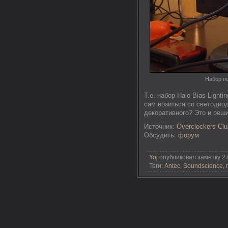
Набор по
Т.е. набор Halo Bias Light
сам возиться со светодиод
декоративного? Это и реш
Источник:
Overclockers Clu
Обсудить:
форум
Yoj
опубликовал заметку 27
Теги:
Antec
,
Soundscience
,