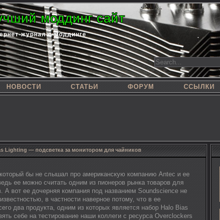
учший моддинг сайт
ернет-журнал о моддинге
НОВОСТИ
СТАТЬИ
ФОРУМ
ССЫЛКИ
as Lighting — подсветка за монитором для чайников
 который бы не слышал про американскую компанию Antec и ее
ведь ее можно считать одним из пионеров рынка товаров для
. А вот ее дочерняя компания под названием Soundscience не
известностью, в частности наверное потому, что в ее
его два продукта, одним из которых является набор Halo Bias
взять себе на тестирование наши коллеги с ресурса Overclockers