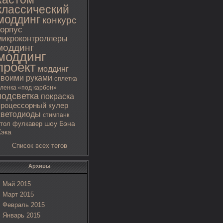
классический
моддинг
конкурс
корпус
микроконтроллеры
моддинг
моддинг
проект
моддинг
своими руками
оплетка
ленка «под карбон»
подсветка
покраска
процессорный кулер
светодиоды
стимпанк
тол
фулкавер
шоу Бэна
Хэка
Список всех тегов
Архивы
Май 2015
Март 2015
Февраль 2015
Январь 2015