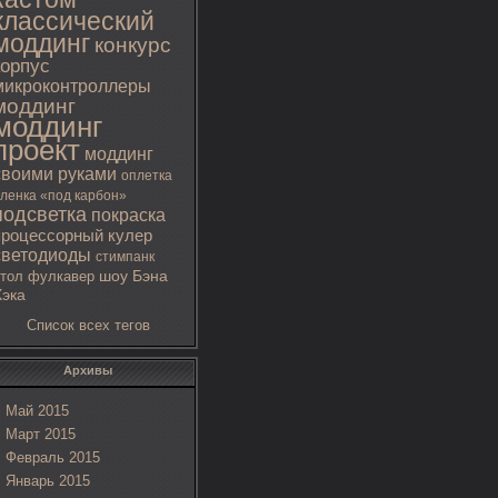
классический
моддинг
конкурс
корпус
микроконтроллеры
моддинг
моддинг
проект
моддинг
своими руками
оплетка
ленка «под карбон»
подсветка
покраска
процессорный кулер
светодиоды
стимпанк
тол
фулкавер
шоу Бэна
Хэка
Список всех тегов
Архивы
Май 2015
Март 2015
Февраль 2015
Январь 2015