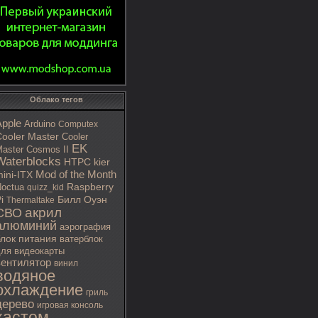
Облако тегов
Apple
Arduino
Computex
ooler Master
Cooler
EK
aster Cosmos II
Waterblocks
HTPC
kier
Mod of the Month
ini-ITX
octua
Raspberry
quizz_kid
i
Билл Оуэн
Thermaltake
акрил
СВО
алюминий
аэрография
блок питания
ватерблок
ля видеокарты
вентилятор
винил
водяное
охлаждение
гриль
дерево
игровая консоль
кастом