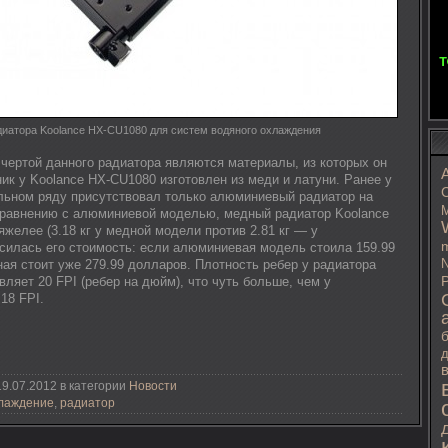
иатора Koolance HX-CU1080 для систем водяного охлаждения
чертой данного радиатора являются материалы, из которых он
ик у Koolance HX-CU1080 изготовлен из меди и латуни. Ранее у
C
льном ряду присутствовал только алюминиевый радиатор на
M
сравнению с алюминиевой моделью, медный радиатор Koolance
желее (3.18 кг у медной модели против 2.81 кг — у
m
силась его стоимость: если алюминиевая модель стоила 159.99
N
ая стоит уже 279.99 долларов. Плотность ребер у радиатора
ляет 20 FPI (ребер на дюйм), что чуть больше, чем у
P
18 FPI.
д
9.07.2012 в категории
Новости
хлаждение
,
радиатор