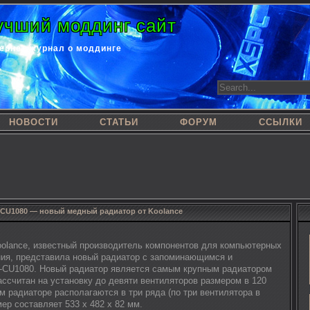
учший моддинг сайт
ернет-журнал о моддинге
НОВОСТИ
СТАТЬИ
ФОРУМ
ССЫЛКИ
CU1080 — новый медный радиатор от Koolance
olance, известный производитель компонентов для компьютерных
ия, представила новый радиатор с запоминающимся и
-CU1080. Новый радиатор является самым крупным радиатором
ассчитан на установку до девяти вентиляторов размером в 120
 радиаторе располагаются в три ряда (по три вентилятора в
мер составляет 533 х 482 х 82 мм.