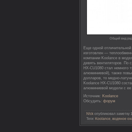
Общий вид рад
Еще одной отличительной 
изготовлен — теплообменн
компании Koolance в моде
девять вентиляторов. По 
HX-CU1080 стал немного тя
алюминиевой), также повы
долларов, то медно-латунн
Koolance HX-CU1080 состав
алюминиевой модели с ее 
Источник:
Koolance
Обсудить:
форум
N!ck
опубликовал заметку 1
Теги:
Koolance
,
водяное о