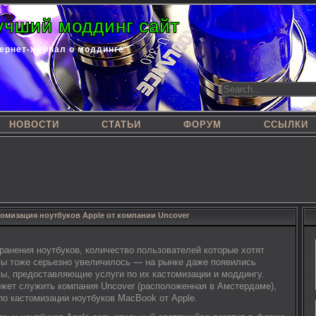
учший моддинг сайт
ернет-журнал о моддинге
НОВОСТИ
СТАТЬИ
ФОРУМ
ССЫЛКИ
томизация ноутбуков Apple от компании Uncover
ранения ноутбуков, количество пользователей которые хотят
ты тоже серьезно увеличилось — на рынке даже появились
, предоставляющие услуги по их кастомизации и моддингу.
жет служить компания Uncover (расположенная в Амстердаме),
о кастомизации ноутбуков MacBook от Apple.