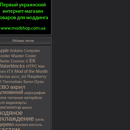
Облако тегов
Apple
Arduino
Computex
ooler Master
Cooler
EK
aster Cosmos II
Waterblocks
HTPC
kier
Mod of the Month
ini-ITX
octua
Raspberry
quizz_kid
i
Билл Оуэн
Thermaltake
акрил
СВО
алюминий
аэрография
блок питания
ватерблок
ля видеокарты
вентилятор
винил
водяное
охлаждение
гриль
дерево
игровая консоль
кастом