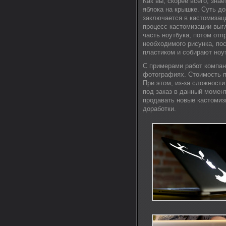
Как вы, скорее всего, зна
яблока на крышке. Суть д
заключается в кастомизаци
процесс кастомизации выг
часть ноутбука, потом от
необходимого рисунка, по
пластиком и собирают ноут
С примерами работ компан
фотографиях. Стоимость п
При этом, из-за сложности
под заказ в данный момен
продавать новые кастомиз
доработки.