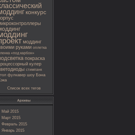
классический
моддинг
конкурс
корпус
микроконтроллеры
моддинг
моддинг
проект
моддинг
своими руками
оплетка
ленка «под карбон»
подсветка
покраска
процессорный кулер
светодиоды
стимпанк
тол
фулкавер
шоу Бэна
Хэка
Список всех тегов
Архивы
Май 2015
Март 2015
Февраль 2015
Январь 2015