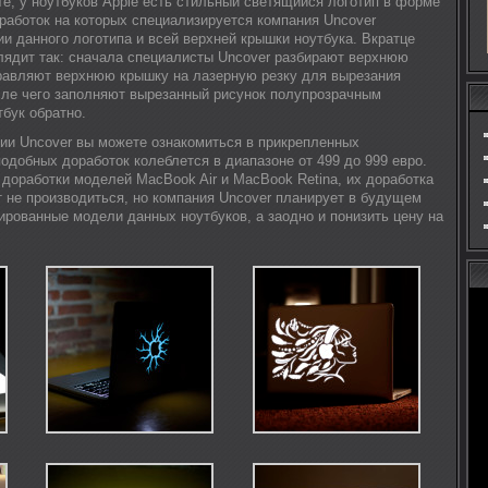
ете, у ноутбуков Apple есть стильный светящийся логотип в форме
оработок на которых специализируется компания Uncover
и данного логотипа и всей верхней крышки ноутбука. Вкратце
лядит так: сначала специалисты Uncover разбирают верхнюю
правляют верхнюю крышку на лазерную резку для вырезания
сле чего заполняют вырезанный рисунок полупрозрачным
бук обратно.
ии Uncover вы можете ознакомиться в прикрепленных
одобных доработок колеблется в диапазоне от 499 до 999 евро.
 доработки моделей MacBook Air и MacBook Retina, их доработка
т не производиться, но компания Uncover планирует в будущем
ированные модели данных ноутбуков, а заодно и понизить цену на