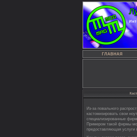
Л
Инт
ГЛАВНАЯ
Кас
Из-за повального распрост
кастомизировать свои ноу
специализированные фирмы
Примером такой фирмы мо
предоставляющая услуги п