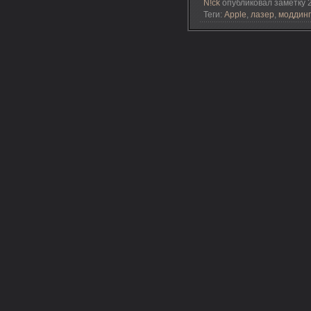
N!ck
опубликовал заметку 2
Теги:
Apple
,
лазер
,
моддинг