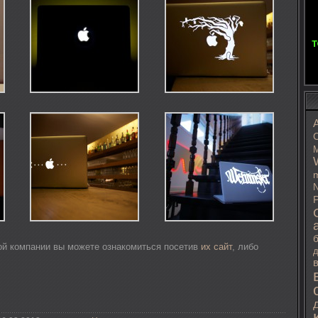
C
M
m
N
P
ой компании вы можете ознакомиться посетив
их сайт
, либо
д