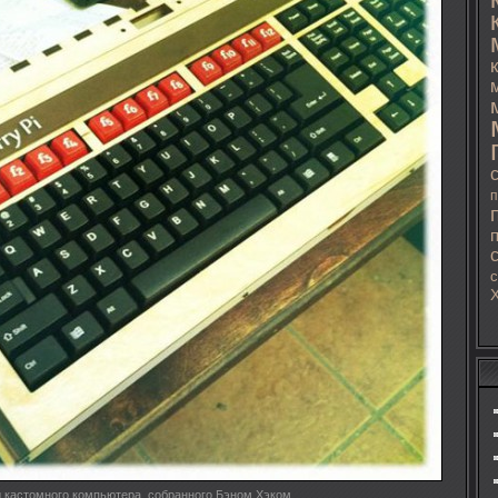
п
с
 кастомного компьютера, собранного Бэном Хэком