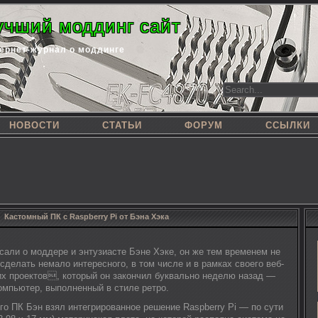
учший моддинг сайт
ернет-журнал о моддинге
НОВОСТИ
СТАТЬИ
ФОРУМ
ССЫЛКИ
Кастомный ПК с Raspberry Pi от Бэна Хэка
сали о моддере и энтузиасте Бэне Хэке, он же тем временем не
сделать немало интересного, в том числе и в рамках своего веб-
их проектов, который он закончил буквально неделю назад —
омпьютер, выполненный в стиле ретро.
го ПК Бэн взял интегрированное решение Raspberry Pi — по сути