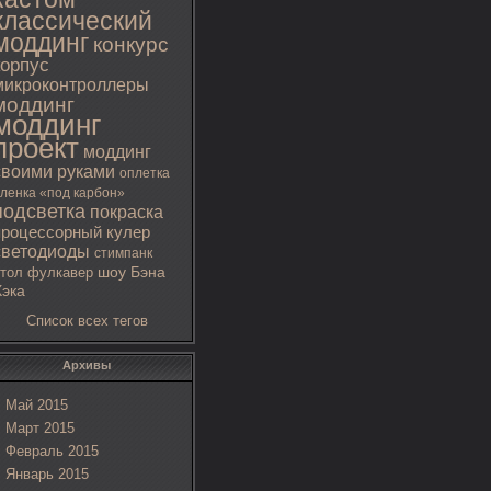
классический
моддинг
конкурс
корпус
микроконтроллеры
моддинг
моддинг
проект
моддинг
своими руками
оплетка
ленка «под карбон»
подсветка
покраска
процессорный кулер
светодиоды
стимпанк
тол
фулкавер
шоу Бэна
Хэка
Список всех тегов
Архивы
Май 2015
Март 2015
Февраль 2015
Январь 2015