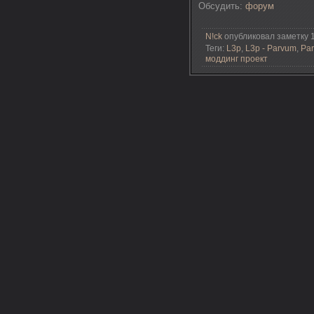
Обсудить:
форум
N!ck
опубликовал заметку 1
Теги:
L3p
,
L3p - Parvum
,
Par
моддинг проект