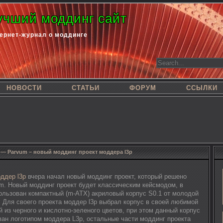
учший моддинг сайт
ернет-журнал о моддинге
НОВОСТИ
СТАТЬИ
ФОРУМ
ССЫЛКИ
 — Parvum – новый моддинг проект моддера l3p
ддер l3p
вчера начал новый моддинг проект, который решено
m. Новый моддинг проект будет классическим кейсмодом, в
пользован компактный (m-ATX) акриловый корпус S0.1 от молодой
. Для своего проекта моддер l3p выбрал корпус в своей любимой
 из черного и кислотно-зеленого цветов, при этом данный корпус
ван логотипом моддера L3p, остальные части моддинг проекта