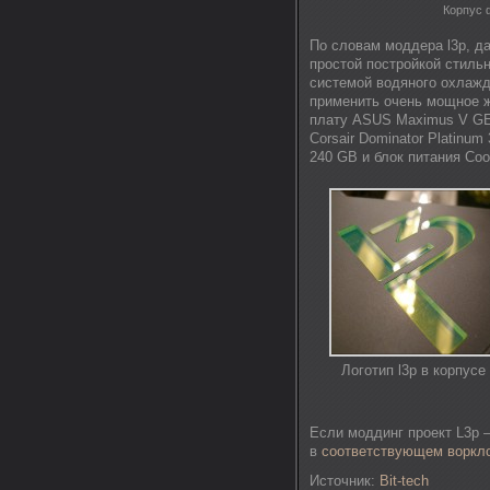
Корпус 
По словам моддера l3p, д
простой постройкой стиль
системой водяного охлажд
применить очень мощное же
плату ASUS Maximus V GE
Corsair Dominator Platinu
240 GB и блок питания Cool
Логотип l3p в корпусе
Если моддинг проект L3p 
в
соответствующем воркл
Источник:
Bit-tech