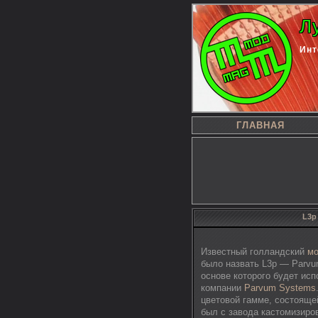
Л
Инт
ГЛАВНАЯ
L3p
Известный голландский
мо
было назвать L3p — Parvu
основе которого будет ис
компании
Parvum Systems
цветовой гамме, состоящей
был с завода кастомизиро