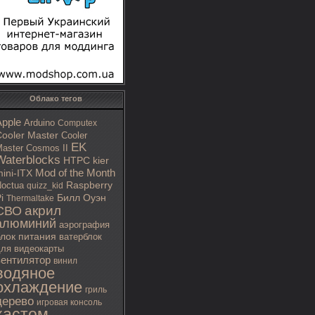
Облако тегов
Apple
Arduino
Computex
ooler Master
Cooler
EK
aster Cosmos II
Waterblocks
HTPC
kier
Mod of the Month
ini-ITX
octua
Raspberry
quizz_kid
i
Билл Оуэн
Thermaltake
акрил
СВО
алюминий
аэрография
блок питания
ватерблок
ля видеокарты
вентилятор
винил
водяное
охлаждение
гриль
дерево
игровая консоль
кастом