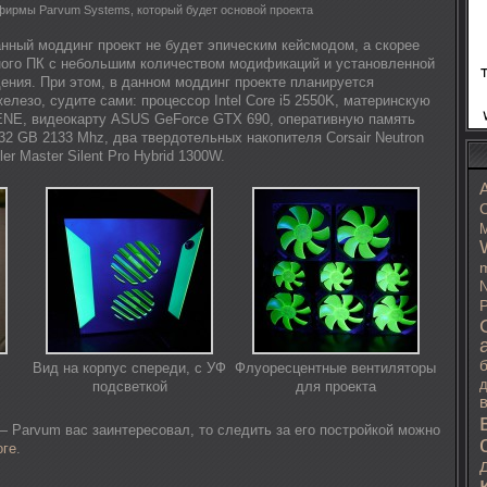
фирмы Parvum Systems, который будет основой проекта
анный моддинг проект не будет эпическим кейсмодом, а скорее
ного ПК с небольшим количеством модификаций и установленной
ения. При этом, в данном моддинг проекте планируется
лезо, судите сами: процессор Intel Core i5 2550K, материнскую
NE, видеокарту ASUS GeForce GTX 690, оперативную память
m 32 GB 2133 Mhz, два твердотельных накопителя Corsair Neutron
er Master Silent Pro Hybrid 1300W.
C
M
m
N
P
Вид на корпус спереди, с УФ
Флуоресцентные вентиляторы
д
подсветкой
для проекта
— Parvum вас заинтересовал, то следить за его постройкой можно
оге
.