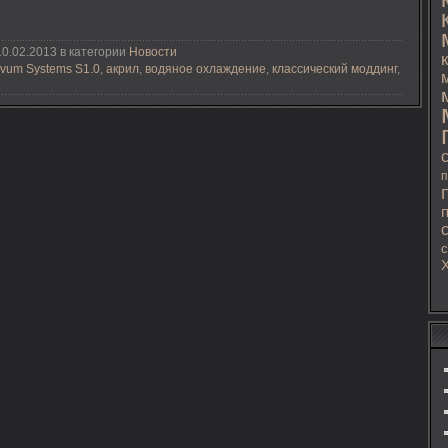
0.02.2013 в категории
Новости
vum Systems S1.0
,
акрил
,
водяное охлаждение
,
классический моддинг
,
п
с