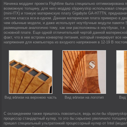
Начинка моддинг проекта Flightline была специально оптимизирована
возможную толщину, для чего моддер slipperyskip использовал спец
(mini-ITX) и тонкую материнскую плату Gigabyte GA-H77TN, предназн
систем класса все-в-одном. Данная материнская плата примерно в два
чем обычные модели, и даже использует ноутбучные модули памяти
размещенные аналогично тому, как они расположены в ноутбуках, т.е
основной плате. Еще одной отличительной чертой данной материнской
факт, что в нее встроен конвертер питания, который генерирует все 
напряжения для компьютера из входного напряжения в 12-19 В постоян
Вид вблизи на верхнюю часть
Вид вблизи на логотип
Вид 
С охлаждением также пришлось повозиться, ведь если бы slipperyskip
процессор стандартный кулер, то это бы серьезно увеличило толщину
пришел специальный ультратонкий процессорный кулер от Intel (моде