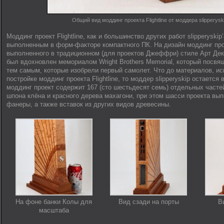
Общий вид моддинг проекта Flightline от моддера slipperysk
Моддинг проект Flightline, как и большинство других работ slipperyskip
выполненным в форм-факторе компактного ПК. На дизайн моддинг проек
выполненного в традиционном (для проектов Джеффри) стиле Арт Деко
был вдохновлен мемориалом Wright Brothers Memorial, который посв
тем самым, которые изобрели первый самолет. Что до материалов, и
постройке моддинг проекта Flightline, то моддер slipperyskip остается
моддинг проект содержит 167 (сто шестьдесят семь) отдельных часте
шпона клёна и красного дерева махагони, при этом шасси проекта вып
фанеры, а также вставок из других видов древесины.
На фоне банки Колы для
Вид сзади на порты
В
масштаба