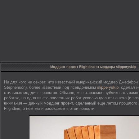
Моддинг проект Flightline от моддера slipperyskip
Ни для кого не секрет, что известный американский моддер Джеффри С
Stephenson), более известный под псевдонимом
slipperyskip
, сделал 
стильных моддинг проектов. Обычно, мы стараемся публиковать замет
работах, но одна из его последних работ ускользнула от нашего (и во
внимания — данный моддинг проект, сделанный еще летом прошлого 
Flightline, о нем мы и расскажем в этой новости.