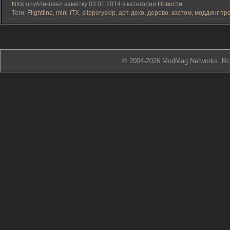
N!ck
опубликовал заметку 03.01.2014 в категории
Новости
Теги:
Flightline
,
mini-ITX
,
slipperyskip
,
арт-деко
,
дерево
,
кастом
,
моддинг пр
© 2004-2026 ModMag Networks. В