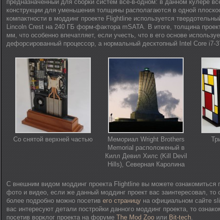
предназначенный для сборки систем все-в-одном: в данном кулере в
конструкции для уменьшения толщины располагаются в одной плоскос
компактности в моддинг проекте Flightline используется твердотельный
Lincoln Crest на 240 ГБ форм-фактора mSATA. В итоге, толщина проек
мм, что особенно впечатляет, если учесть, что в его основе использу
дефорсированный процессор, а нормальный десктопный Intel Core i7-3
Со снятой верхней частью
Мемориал Wright Brothers
Тр
Memorial расположеный в
Килл Девил Хилс (Kill Devil
Hills), Северная Каролина
С внешним видом моддинг проекта Flightline вы можете ознакомиться
фото и видео, если же данный моддинг проект вас заинтересовал, то 
более подробно можно посетив
его страницу
на официальном сайте sli
вас интересуют детали постройки данного моддинг проекта, то ознак
посетив ворклог проекта на форуме
The Mod Zoo
или
Bit-tech
.