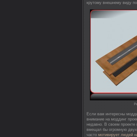
крутому внешнему виду по
Р
Если вам интересны модди
внимание на моддинг проек
недавно. В своем проекте 
вмещал бы огромную двухп
часто
мотивирует людей н