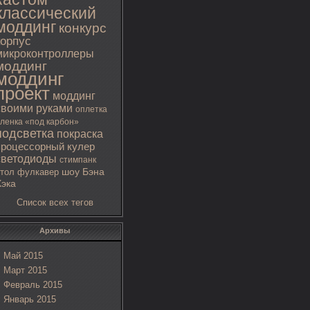
классический
моддинг
конкурс
корпус
микроконтроллеры
моддинг
моддинг
проект
моддинг
своими руками
оплетка
ленка «под карбон»
подсветка
покраска
процессорный кулер
светодиоды
стимпанк
тол
фулкавер
шоу Бэна
Хэка
Список всех тегов
Архивы
Май 2015
Март 2015
Февраль 2015
Январь 2015