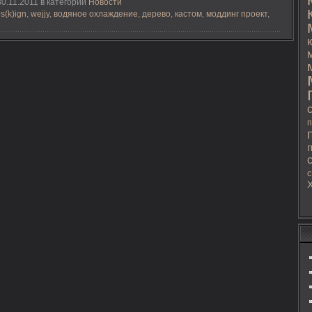
0.11.2011 в категории
Новости
es(k)ign
,
wejjy
,
водяное охлаждение
,
дерево
,
кастом
,
моддинг проект
,
п
с