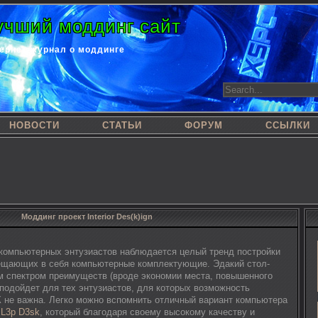
учший моддинг сайт
ернет-журнал о моддинге
НОВОСТИ
СТАТЬИ
ФОРУМ
ССЫЛКИ
Моддинг проект Interior Des(k)ign
компьютерных энтузиастов наблюдается целый тренд постройки
ещающих в себя компьютерные комплектующие. Эдакий стол-
 спектром преимуществ (вроде экономии места, повышенного
о подойдет для тех энтузиастов, для которых возможность
К не важна. Легко можно вспомнить отличный вариант компьютера
 L3p D3sk
, который благодаря своему высокому качеству и