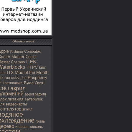
Облако тегов
Apple
Arduino
Computex
ooler Master
Cooler
EK
aster Cosmos II
Waterblocks
HTPC
kier
Mod of the Month
ini-ITX
octua
Raspberry
quizz_kid
i
Билл Оуэн
Thermaltake
акрил
СВО
алюминий
аэрография
блок питания
ватерблок
ля видеокарты
вентилятор
винил
водяное
охлаждение
гриль
дерево
игровая консоль
кастом