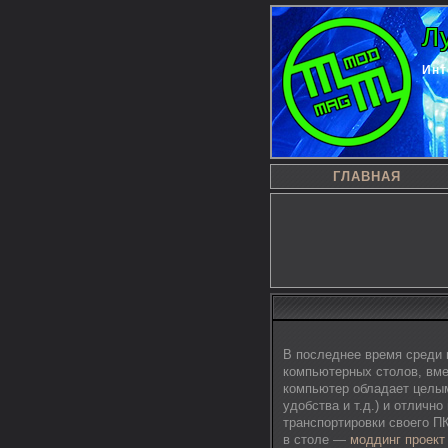
Л
Инт
ГЛАВНАЯ
В последнее время среди 
компьютерных столов, вм
компьютер обладает целым
удобства и т.д.) и отличн
транспортировки своего П
в столе —
моддинг проект