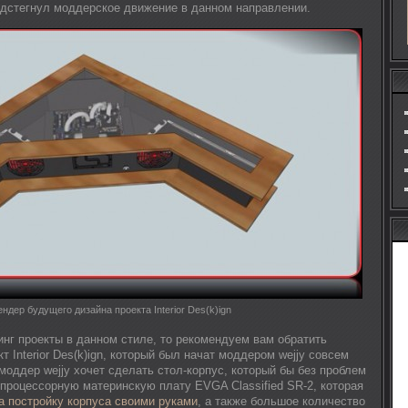
дстегнул моддерское движение в данном направлении.
ендер будущего дизайна проекта Interior Des(k)ign
нг проекты в данном стиле, то рекомендуем вам обратить
т Interior Des(k)ign, который был начат моддером wejjy совсем
моддер wejjy хочет сделать стол-корпус, который бы без проблем
роцессорную материнскую плату EVGA Classified SR-2, которая
а постройку корпуса своими руками
, а также большое количество