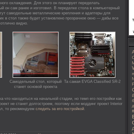
ного охлаждения. Для этого он планирует переделать
ый он сам ранее и изготовил. В переделке стола в компьютерный
огут самодельные металлические крепления и адаптеры для
их в стол также будет установлено прозрачное окно — дабы все
отлично видно.
C
M
m
N
Самодельный стол, который
Та самая EVGA Classified SR-2
P
О
станет основой проекта
а что находиться на начальной стадии, но темп его постройки как
роект не станет долгостроем, поэтому если моддинг проект Interior
д
вал, то рекомендуем
следить за его постройкой
.