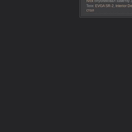
N!ck
опубликовал заметку 3
Теги:
EVGA SR-2
,
Interior D
стол