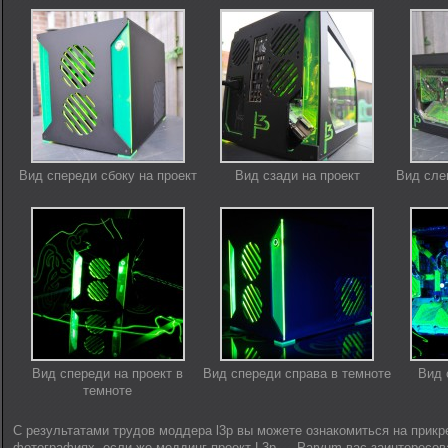
Вид спереди сбоку на проект
Вид сзади на проект
Вид сле
Вид спереди на проект в
Вид спереди справа в темноте
Вид 
темноте
С результатами трудов моддера l3p вы можете ознакомиться на прик
фотографиях, если же моддинг проект L3p — Parvum вас заинтересова