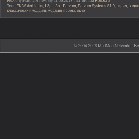
N!ck
опубликовал заметку 11.06.2013 в категории
Новости
Теги:
EK Waterblocks
,
L3p
,
L3p - Parvum
,
Parvum Systems S1.0
,
акрил
,
водя
классический моддинг
,
моддинг проект
,
окно
© 2004-2026 ModMag Networks. В