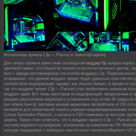
Фотоколлаж проекта L3p — Parvum в темноте[/caption]
Для своего проекта известный голландский
моддер l3p
выбрал корпус
цветовой гамме, состоящей из черного и кислотно-зеленого цветов, п
был с завода кастомизирован логотипом моддера L3p. Первоначально
планировал, что данный моддинг проект будет довольно простой пос
количеством модификаций, однако, как обычно бывает, в процессе пост
так что моддинг проект L3p — Parvum стал изобиловать немалым кол
моддинг идей. Вот лишь некоторые из модификаций, проделанные в п
мощная двухчиповая видеокарта установлена под углом 45 градусов 
(на гибком riser’е), матовые крышки акриловых ватерблоков от EK отп
ватерблок для оперативной памяти украшен модифицированными элем
Corsair Dominator Platinum, а шланги в СВО заменены на жесткие труб
акрила. Также стоит отметить, что в моддинг проекте L3p — Parvum 
система водяного охлаждения, основанная на компонентах EK Waterbl
контуре подкрашена с помощью «кислотного» пигмента Mayhems UV la