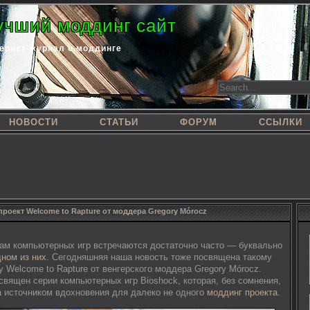
учший моддинг сайт
ернет-журнал о моддинге
НОВОСТИ
СТАТЬИ
ФОРУМ
ССЫЛКИ
роект Welcome to Rapture от моддера Gregory Mórocz
ам компьютерных игр встречаются достаточно часто — буквально
дном из них
. Сегодняшняя наша новость тоже посвящена такому
 Welcome to Rapture от венгерского моддера Gregory Mórocz.
священ серии компьютерных игр Bioshock, которая, без сомнения,
а источником вдохновения для далеко не одного
моддинг проекта
.