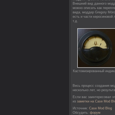
Внешний вид данного модди
можно описать как перепле
вида, моддер Gregory Mór
есть и части керосиновой 
т.д.
Кастомизированный индик
Весь процесс создания мод
несколько лет, но результ
Если вас заинтересовал э
из
заметки на Case Mod Bl
Источник:
Case Mod Blog
Обсудить:
форум