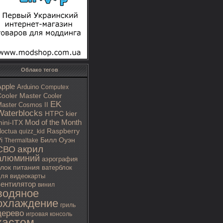
Облако тегов
Apple
Arduino
Computex
ooler Master
Cooler
EK
aster Cosmos II
Waterblocks
HTPC
kier
Mod of the Month
ini-ITX
octua
Raspberry
quizz_kid
i
Билл Оуэн
Thermaltake
акрил
СВО
алюминий
аэрография
блок питания
ватерблок
ля видеокарты
вентилятор
винил
водяное
охлаждение
гриль
дерево
игровая консоль
кастом