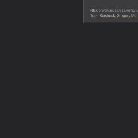
N!ck
опубликовал заметку 2
Теги:
Bioshock
,
Gregory Mór