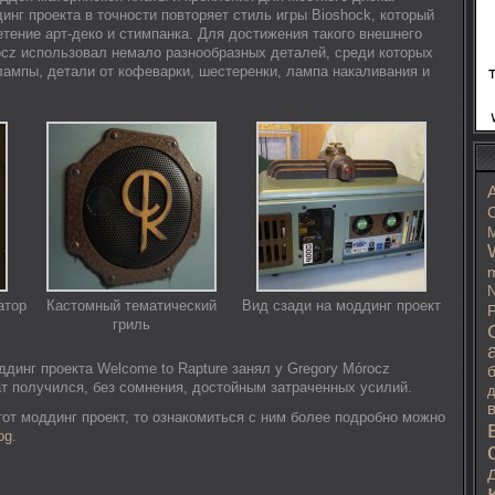
нг проекта в точности повторяет стиль игры Bioshock, который
тение арт-деко и стимпанка. Для достижения такого внешнего
ocz использовал немало разнообразных деталей, среди которых
лампы, детали от кофеварки, шестеренки, лампа накаливания и
C
M
m
N
атор
Кастомный тематический
Вид сзади на моддинг проект
P
гриль
динг проекта Welcome to Rapture занял у Gregory Mórocz
ат получился, без сомнения, достойным затраченных усилий.
д
тот моддинг проект, то ознакомиться с ним более подробно можно
og
.