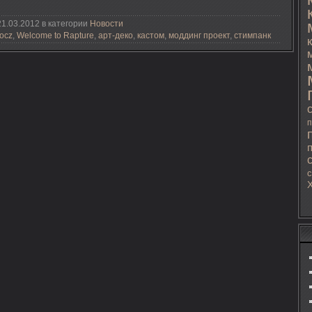
1.03.2012 в категории
Новости
ocz
,
Welcome to Rapture
,
арт-деко
,
кастом
,
моддинг проект
,
стимпанк
п
с