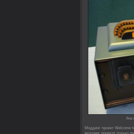
Вид 
Моддинг проект Welcome t
моддинг проекте только п