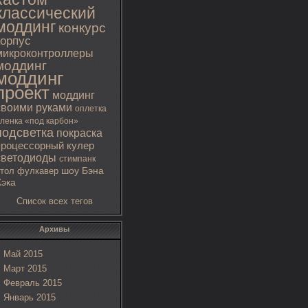
классический
моддинг
конкурс
корпус
микроконтроллеры
моддинг
моддинг
проект
моддинг
своими руками
оплетка
ленка «под карбон»
подсветка
покраска
процессорный кулер
светодиоды
стимпанк
тол
фулкавер
шоу Бэна
Хэка
Список всех тегов
Архивы
Май 2015
Март 2015
Февраль 2015
Январь 2015