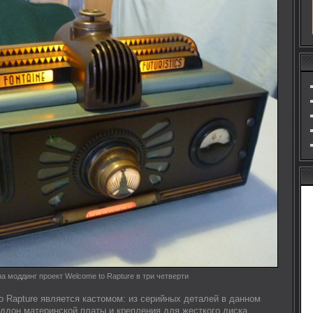
на моддинг проект Welcome to Rapture в три четверти
o Rapture является кастомом: из серийных деталей в данном
оддон материнской платы и крепления для жесткого диска.