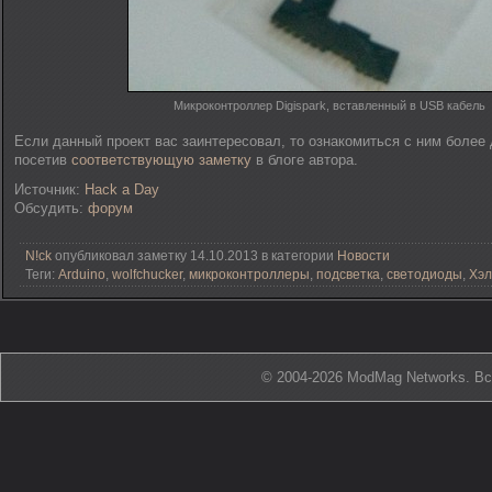
Микроконтроллер Digispark, вставленный в USB кабель
Если данный проект вас заинтересовал, то ознакомиться с ним более
посетив
соответствующую заметку
в блоге автора.
Источник:
Hack a Day
Обсудить:
форум
N!ck
опубликовал заметку 14.10.2013 в категории
Новости
Теги:
Arduino
,
wolfchucker
,
микроконтроллеры
,
подсветка
,
светодиоды
,
Хэл
© 2004-2026 ModMag Networks. В