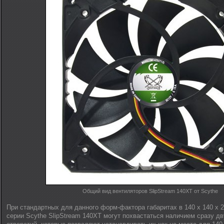
Общий вид вентиляторов SlipStream 140XT от Scythe
При стандартных для данного форм-фактора габаритах в 140 x 140 x 
серии Scythe SlipStream 140XT могут похвастаться наличием сразу д