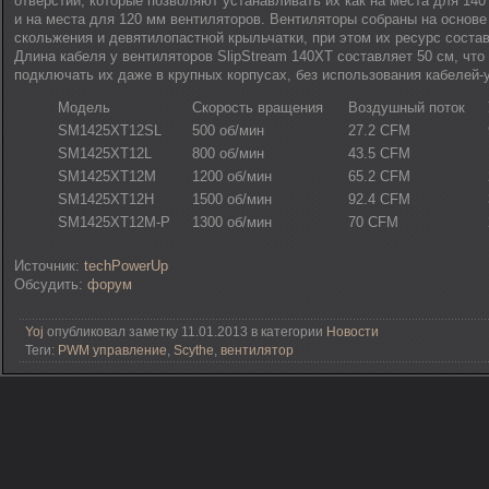
отверстий, которые позволяют устанавливать их как на места для 140
и на места для 120 мм вентиляторов. Вентиляторы собраны на основ
скольжения и девятилопастной крыльчатки, при этом их ресурс состав
Длина кабеля у вентиляторов SlipStream 140XT составляет 50 см, что
подключать их даже в крупных корпусах, без использования кабелей-
Модель
Скорость вращения
Воздушный поток
SM1425XT12SL
500 об/мин
27.2 CFM
SM1425XT12L
800 об/мин
43.5 CFM
SM1425XT12M
1200 об/мин
65.2 CFM
SM1425XT12H
1500 об/мин
92.4 CFM
SM1425XT12M-P
1300 об/мин
70 CFM
Источник:
techPowerUp
Обсудить:
форум
Yoj
опубликовал заметку 11.01.2013 в категории
Новости
Теги:
PWM управление
,
Scythe
,
вентилятор