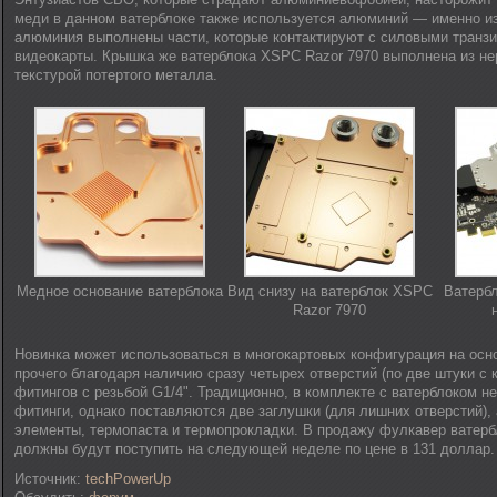
меди в данном ватерблоке также используется алюминий — именно и
алюминия выполнены части, которые контактируют с силовыми транз
видеокарты. Крышка же ватерблока XSPC Razor 7970 выполнена из н
текстурой потертого металла.
Медное основание ватерблока
Вид снизу на ватерблок XSPC
Ватерб
Razor 7970
Новинка может использоваться в многокартовых конфигурация на осно
прочего благодаря наличию сразу четырех отверстий (по две штуки с 
фитингов с резьбой G1/4". Традиционно, в комплекте с ватерблоком н
фитинги, однако поставляются две заглушки (для лишних отверстий),
элементы, термопаста и термопрокладки. В продажу фулкавер ватер
должны будут поступить на следующей неделе по цене в 131 доллар.
Источник:
techPowerUp