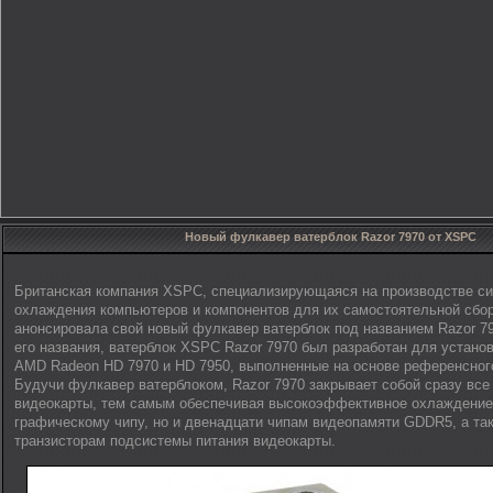
Новый фулкавер ватерблок Razor 7970 от XSPC
Британская компания XSPC, специализирующаяся на производстве си
охлаждения компьютеров и компонентов для их самостоятельной сбо
анонсировала свой новый фулкавер ватерблок под названием Razor 79
его названия, ватерблок XSPC Razor 7970 был разработан для устано
AMD Radeon HD 7970 и HD 7950, выполненные на основе референсног
Будучи фулкавер ватерблоком, Razor 7970 закрывает собой сразу все
видеокарты, тем самым обеспечивая высокоэффективное охлаждение
графическому чипу, но и двенадцати чипам видеопамяти GDDR5, а т
транзисторам подсистемы питания видеокарты.