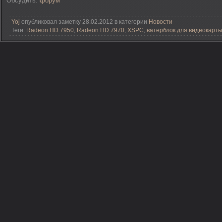
Обсудить:
форум
Yoj
опубликовал заметку 28.02.2012 в категории
Новости
Теги:
Radeon HD 7950
,
Radeon HD 7970
,
XSPC
,
ватерблок для видеокарт