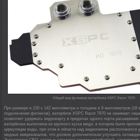
Общий вид фулкавер ватерблока XSPC Razor 7970
При размере в 220 x 142 миллиметра и толщине в 9 миллиметров (18
подключения фитингов), ватерблок XSPC Razor 7970 не занимает лиш
позволяет удержать видеокарту в пределах одного порта расширения
ватерблока выполнена из крупного куска меди, в котором были проло
циркуляции воды, при этом в области над видеочипом расположился 
медных микроканалов, что должно дополнительно улучшить охлажден
Энтузиастов СВО, которые страдают алюминиевофобией, насторожит т