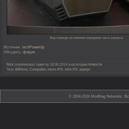
Вид спереди на нижнюю переднюю часть корпуса
Источник:
techPowerUp
Обсудить:
форум
N!ck
опубликовал заметку 18.06.2014 в категории
Новости
Теги:
BitFenix
,
Computex
,
micro ATX
,
mini-ITX
,
корпус
© 2004-2026 ModMag Networks. В